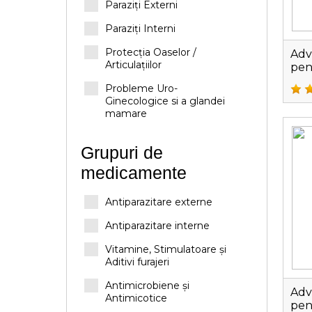
Paraziți Externi
Paraziți Interni
Protecția Oaselor /
Adv
Articulațiilor
pent
Probleme Uro-
Ginecologice si a glandei
mamare
Grupuri de
medicamente
Antiparazitare externe
Antiparazitare interne
Vitamine, Stimulatoare și
Aditivi furajeri
Antimicrobiene și
Adv
Antimicotice
pent