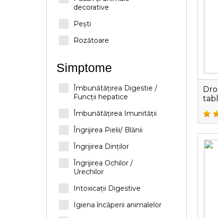
decorative
Pești
Rozătoare
Simptome
Îmbunătățirea Digestie /
Dro
Funcții hepatice
tab
Îmbunătățirea Imunității
Îngrijirea Pielii/ Blănii
Îngrijirea Dinților
Îngrijirea Ochilor /
Urechilor
Intoxicații Digestive
Igiena încăperii animalelor