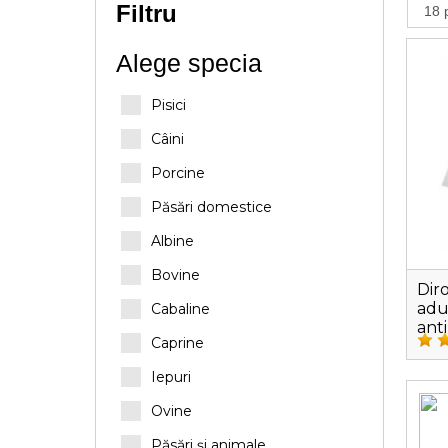
Filtru
Alege specia
Pisici
Câini
Porcine
Păsări domestice
Albine
Bovine
Diro
adu
Cabaline
ant
Caprine
Iepuri
Ovine
Păsări și animale