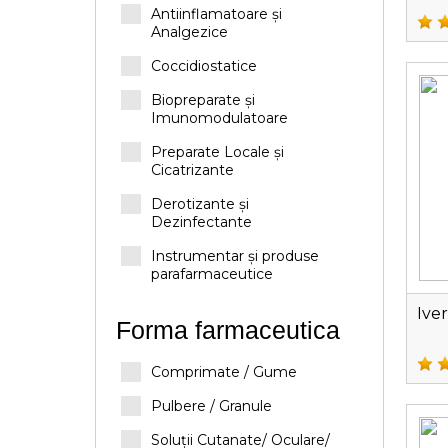
Antiinflamatoare și
Analgezice
Coccidiostatice
Biopreparate și
Imunomodulatoare
Preparate Locale și
Cicatrizante
Derotizante și
Dezinfectante
Instrumentar și produse
parafarmaceutice
Ive
Forma farmaceutica
Comprimate / Gume
Pulbere / Granule
Soluții Cutanate/ Oculare/