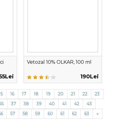
ci
Vetozal 10% OLKAR, 100 ml
55Lei
190Lei
15
16
17
18
19
20
21
22
23
36
37
38
39
40
41
42
43
56
57
58
59
60
61
62
63
»