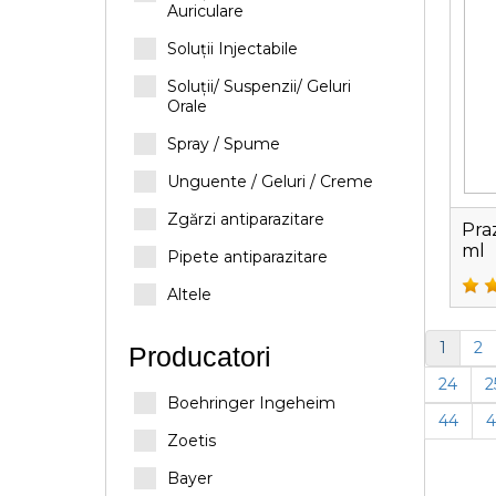
Auriculare
Soluții Injectabile
Soluții/ Suspenzii/ Geluri
Orale
Spray / Spume
Unguente / Geluri / Creme
Zgărzi antiparazitare
Pra
ml
Pipete antiparazitare
Altele
1
2
Producatori
24
2
Boehringer Ingeheim
44
4
Zoetis
Bayer