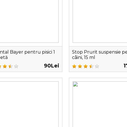
ntal Bayer pentru pisici 1
Stop Prurit suspensie p
letă
câini, 15 ml
90Lei
1