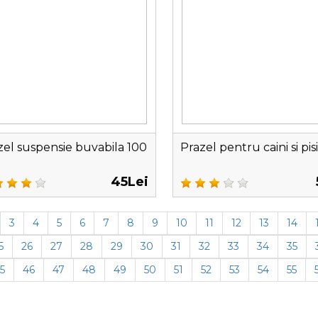
zel suspensie buvabila 100
Prazel pentru caini si pisi
45Lei
3
4
5
6
7
8
9
10
11
12
13
14
5
26
27
28
29
30
31
32
33
34
35
5
46
47
48
49
50
51
52
53
54
55