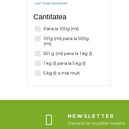
...vezi toate brandurile
Cantitatea
Pana la 100g (ml)
101g (ml) pana la 500g
(ml)
501 g (ml) pana la 1 kg (l)
1 kg (l) pana la 5 kg (l)
5 kg (l) si mai mult
NEWSLETTER
Inscriete la noutatile noastre