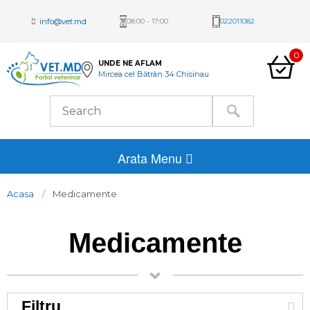
info@vet.md
08:00 - 17:00
022011082
0
UNDE NE AFLAM
Mircea cel Bătrân 34 Chisinau
Arata Menu
Acasa
Medicamente
Medicamente
Filtru