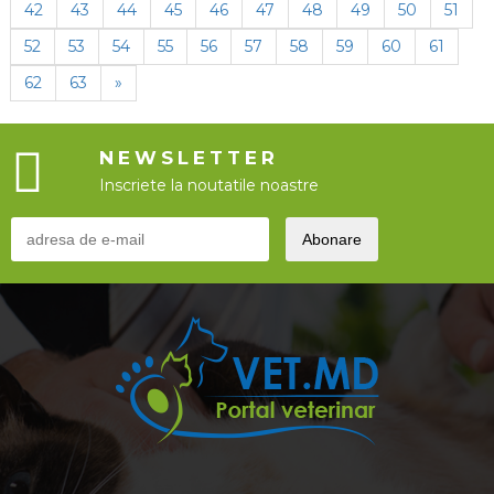
42
43
44
45
46
47
48
49
50
51
52
53
54
55
56
57
58
59
60
61
62
63
»
NEWSLETTER
Inscriete la noutatile noastre