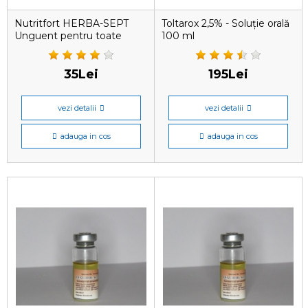
Nutritfort HERBA-SEPT
Toltarox 2,5% - Soluție orală
Unguent pentru toate
100 ml
speciile de animale 100 gr
35Lei
195Lei
vezi detalii
vezi detalii
adauga in cos
adauga in cos