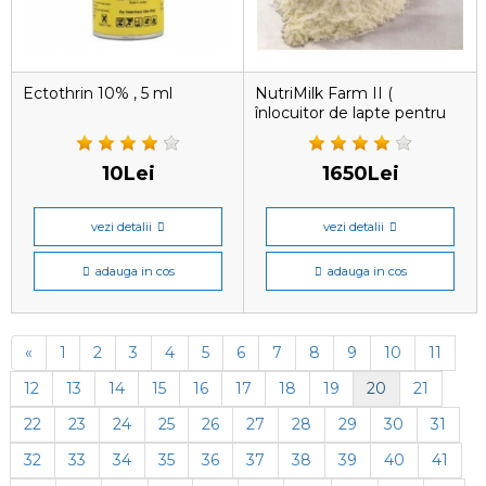
Ectothrin 10% , 5 ml
NutriMilk Farm II (
înlocuitor de lapte pentru
purcelusi) 25 kg
10Lei
1650Lei
vezi detalii
vezi detalii
adauga in cos
adauga in cos
«
1
2
3
4
5
6
7
8
9
10
11
12
13
14
15
16
17
18
19
20
21
22
23
24
25
26
27
28
29
30
31
32
33
34
35
36
37
38
39
40
41