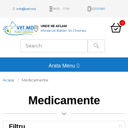
info@vet.md
08:00 - 17:00
022011082
0
UNDE NE AFLAM
Mircea cel Bătrân 34 Chisinau
Arata Menu
Acasa
Medicamente
Medicamente
Filtru