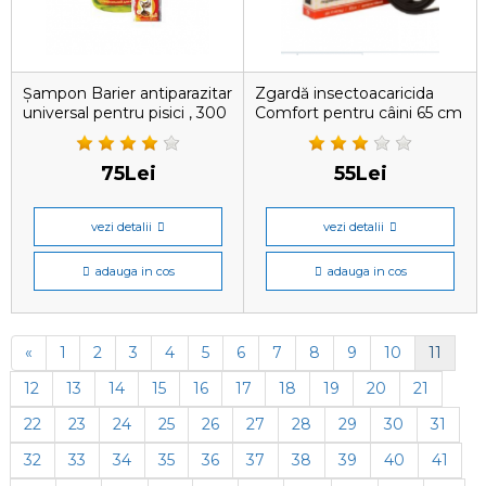
Șampon Barier antiparazitar
Zgardă insectoacaricida
universal pentru pisici , 300
Comfort pentru câini 65 cm
ml.
75Lei
55Lei
vezi detalii
vezi detalii
adauga in cos
adauga in cos
«
1
2
3
4
5
6
7
8
9
10
11
12
13
14
15
16
17
18
19
20
21
22
23
24
25
26
27
28
29
30
31
32
33
34
35
36
37
38
39
40
41