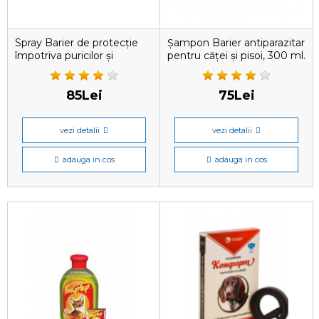
Spray Barier de protecție
Șampon Barier antiparazitar
împotriva puricilor și
pentru căței și pisoi, 300 ml.
căpușelor pentru câini și
pisici, 10 ml
85Lei
75Lei
vezi detalii
vezi detalii
adauga in cos
adauga in cos