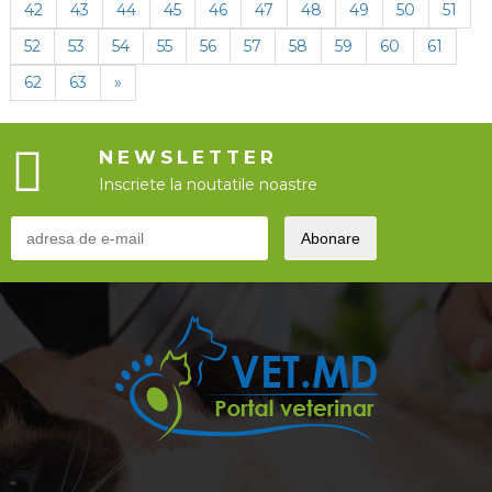
42
43
44
45
46
47
48
49
50
51
52
53
54
55
56
57
58
59
60
61
62
63
»
NEWSLETTER
Inscriete la noutatile noastre