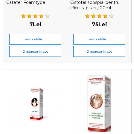
Cateter Foamtype
Cistotel zoosprai pentru
căței si pisici ,100ml
7Lei
75Lei
vezi detalii
vezi detalii
adauga in cos
adauga in cos