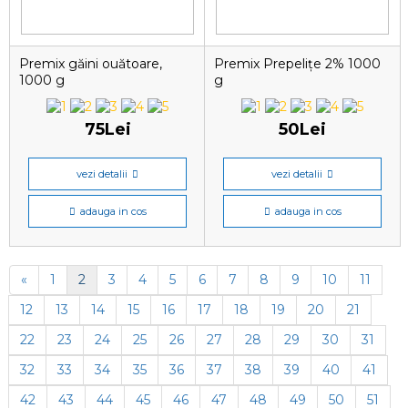
Premix găini ouătoare,
Premix Prepelițe 2% 1000
1000 g
g
75Lei
50Lei
vezi detalii
vezi detalii
adauga in cos
adauga in cos
«
1
2
3
4
5
6
7
8
9
10
11
12
13
14
15
16
17
18
19
20
21
22
23
24
25
26
27
28
29
30
31
32
33
34
35
36
37
38
39
40
41
42
43
44
45
46
47
48
49
50
51