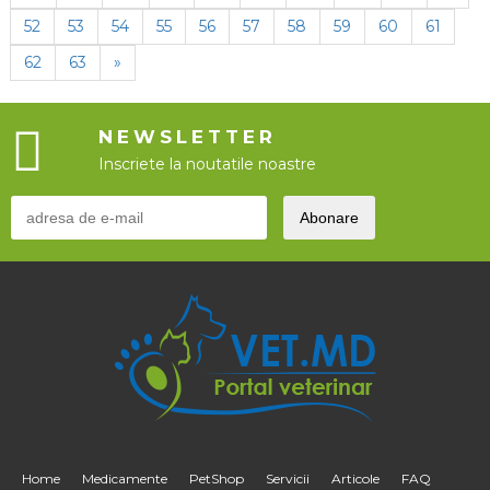
52
53
54
55
56
57
58
59
60
61
62
63
»
NEWSLETTER
Inscriete la noutatile noastre
Home
Medicamente
PetShop
Servicii
Articole
FAQ