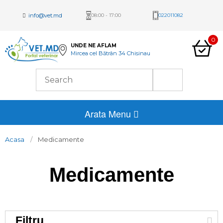
info@vet.md
08:00 - 17:00
022011082
0
UNDE NE AFLAM
Mircea cel Bătrân 34 Chisinau
Arata Menu
Acasa
Medicamente
Medicamente
Filtru