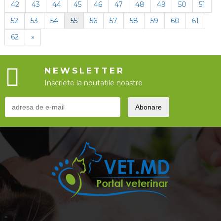
42
43
44
45
46
47
48
49
50
51
52
53
54
55
56
57
58
59
60
61
62
»
NEWSLETTER
Inscriete la noutatile noastre