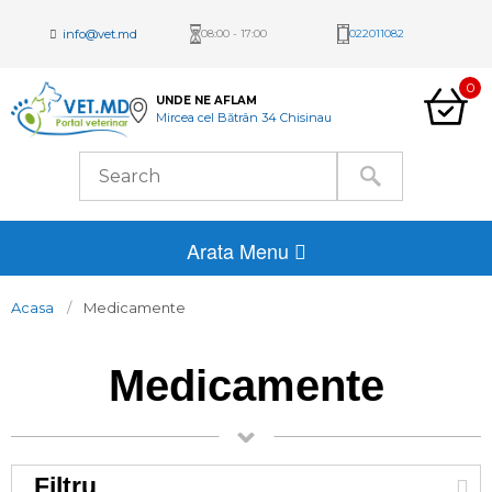
info@vet.md
08:00 - 17:00
022011082
0
UNDE NE AFLAM
Mircea cel Bătrân 34 Chisinau
Arata Menu
Acasa
Medicamente
Medicamente
Filtru