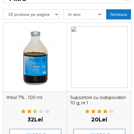
Sorteaza
Ihtiol 7% , 100 ml
Supozitorii cu Iodopovidon
10 g, nr.1
32Lei
20Lei