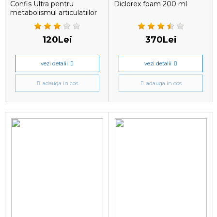
Confis Ultra pentru
Diclorex foam 200 ml
metabolismul articulatiilor
câinelui, 10 tablete
120Lei
370Lei
vezi detalii
vezi detalii
adauga in cos
adauga in cos