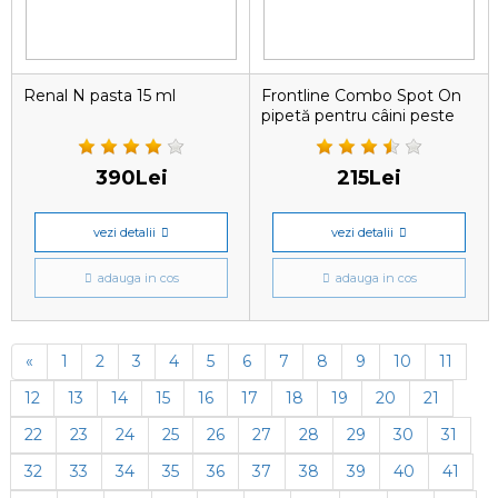
Renal N pasta 15 ml
Frontline Combo Spot On
pipetă pentru câini peste
40 kg
390Lei
215Lei
vezi detalii
vezi detalii
adauga in cos
adauga in cos
«
1
2
3
4
5
6
7
8
9
10
11
12
13
14
15
16
17
18
19
20
21
22
23
24
25
26
27
28
29
30
31
32
33
34
35
36
37
38
39
40
41