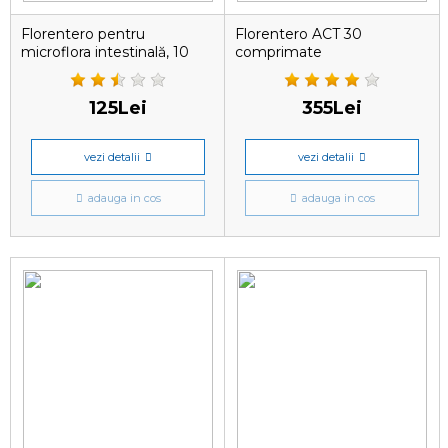
Florentero pentru
Florentero ACT 30
microflora intestinală, 10
comprimate
tablete
125Lei
355Lei
vezi detalii
vezi detalii
adauga in cos
adauga in cos