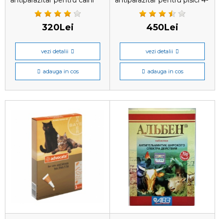
antiparazitar pentru caini
antiparazitar pentru pisici 4-
sub 4 kg, 1 pipetă
8 kg, 1 pipetă
320Lei
450Lei
vezi detalii
vezi detalii
adauga in cos
adauga in cos