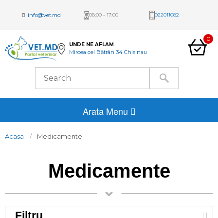
info@vet.md
08:00 - 17:00
022011082
0
UNDE NE AFLAM
Mircea cel Bătrân 34 Chisinau
Arata Menu
Acasa
Medicamente
Medicamente
Filtru