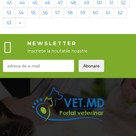
43
44
45
46
47
48
49
50
51
52
53
54
55
56
57
58
59
60
61
62
63
»
NEWSLETTER
Inscriete la noutatile noastre