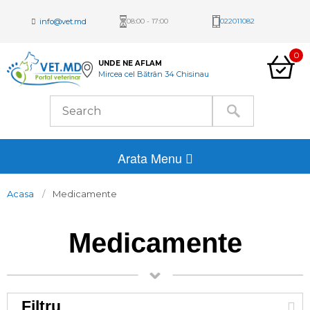
info@vet.md
08:00 - 17:00
022011082
0
UNDE NE AFLAM
Mircea cel Bătrân 34 Chisinau
Arata Menu
Acasa
Medicamente
Medicamente
Filtru