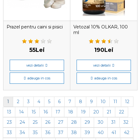
Prazel pentru caini si pisici
Vetozal 10% OLKAR, 100
ml
55Lei
190Lei
vezi detalii
vezi detalii
adauga in cos
adauga in cos
1
2
3
4
5
6
7
8
9
10
11
12
13
14
15
16
17
18
19
20
21
22
23
24
25
26
27
28
29
30
31
32
33
34
35
36
37
38
39
40
41
42