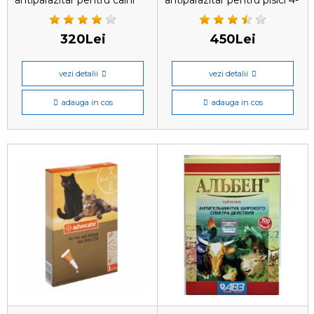
antiparazitar pentru caini
antiparazitar pentru pisici 4-
sub 4 kg, 1 pipetă
8 kg, 1 pipetă
320Lei
450Lei
vezi detalii
vezi detalii
adauga in cos
adauga in cos