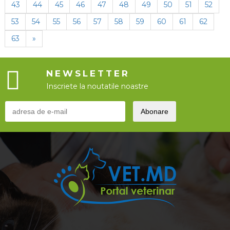
43
44
45
46
47
48
49
50
51
52
53
54
55
56
57
58
59
60
61
62
63
»
NEWSLETTER
Inscriete la noutatile noastre