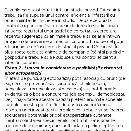
Cazurile care sunt intrate într-un studiu privind DA canină
trebui să fie supuse unui control eficient al infestării cu
purici înainte de înscrierea în studiu. Deoarece durata
controlului puricilor, înainte de includerea în studiu, poate
influența rezultatul unor astfel de cercetări, o cercetare
recentă sugerează că animalele trebuie să se afle într-un
program de prevenire a infestării cu purici timp de cel puțin
3 luni înainte de înscrierea în studiul privind DA canină. În
plus, toate celelalte animale de companie (câini și pisici) din
gospodărie trebuie să fie supuse unui control eficient al
infestării cu purici.
Etapa 2 - Luarea în considerare a posibilităţii existenţei
altor ectoparaziţi
În afară de purici, alţi ectoparaziţi pot fi asociaţi cu prurit (de
ex., cei care provoacă râia sarcoptică, cheiletieloza,
pediculoza, trombiculoza, otoacarioza) sau pot fi puşi în
evidenţă ca o boală concurentă (de exemplu, demodicoza).
Deși majoritatea acestor paraziți preferă anumite zone ale
corpului, aceştia pot fi dificil de pus în evidenţă clinic.
Înaintea unei investigații alergologice, trebuie să se încerce
excluderea potențialelor boli ectoparazitare cutanate.
Pentru colectarea specimenelor pot fi utilizate diferite
metode de examinare, cum ar fi raclarea pielii, pieptănarea