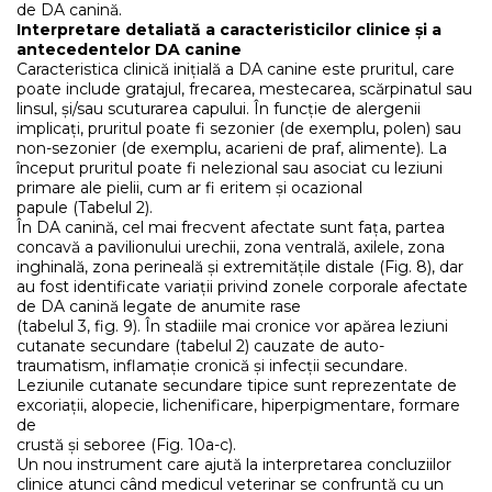
de DA canină.
Interpretare detaliată a caracteristicilor clinice și a
antecedentelor DA canine
Caracteristica clinică inițială a DA canine este pruritul, care
poate include gratajul, frecarea, mestecarea, scărpinatul sau
linsul, și/sau scuturarea capului. În funcție de alergenii
implicați, pruritul poate fi sezonier (de exemplu, polen) sau
non-sezonier (de exemplu, acarieni de praf, alimente). La
început pruritul poate fi nelezional sau asociat cu leziuni
primare ale pielii, cum ar fi eritem și ocazional
papule (Tabelul 2).
În DA canină, cel mai frecvent afectate sunt fața, partea
concavă a pavilionului urechii, zona ventrală, axilele, zona
inghinală, zona perineală și extremitățile distale (Fig. 8), dar
au fost identificate variații privind zonele corporale afectate
de DA canină legate de anumite rase
(tabelul 3, fig. 9). În stadiile mai cronice vor apărea leziuni
cutanate secundare (tabelul 2) cauzate de auto-
traumatism, inflamație cronică și infecții secundare.
Leziunile cutanate secundare tipice sunt reprezentate de
excoriații, alopecie, lichenificare, hiperpigmentare, formare
de
crustă și seboree (Fig. 10a-c).
Un nou instrument care ajută la interpretarea concluziilor
clinice atunci când medicul veterinar se confruntă cu un