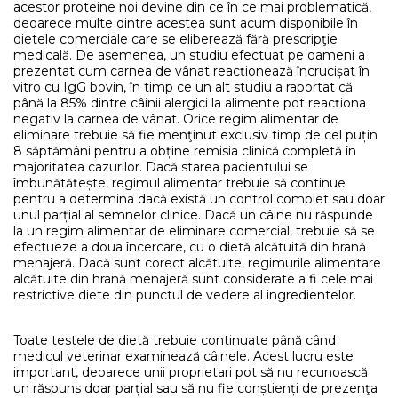
acestor proteine noi devine din ce în ce mai problematică,
deoarece multe dintre acestea sunt acum disponibile în
dietele comerciale care se eliberează fără prescripţie
medicală. De asemenea, un studiu efectuat pe oameni a
prezentat cum carnea de vânat reacționează încrucișat în
vitro cu IgG bovin, în timp ce un alt studiu a raportat că
până la 85% dintre câinii alergici la alimente pot reacționa
negativ la carnea de vânat. Orice regim alimentar de
eliminare trebuie să fie menţinut exclusiv timp de cel puțin
8 săptămâni pentru a obține remisia clinică completă în
majoritatea cazurilor. Dacă starea pacientului se
îmbunătățește, regimul alimentar trebuie să continue
pentru a determina dacă există un control complet sau doar
unul parțial al semnelor clinice. Dacă un câine nu răspunde
la un regim alimentar de eliminare comercial, trebuie să se
efectueze a doua încercare, cu o dietă alcătuită din hrană
menajeră. Dacă sunt corect alcătuite, regimurile alimentare
alcătuite din hrană menajeră sunt considerate a fi cele mai
restrictive diete din punctul de vedere al ingredientelor.
Toate testele de dietă trebuie continuate până când
medicul veterinar examinează câinele. Acest lucru este
important, deoarece unii proprietari pot să nu recunoască
un răspuns doar parțial sau să nu fie conștienți de prezenţa