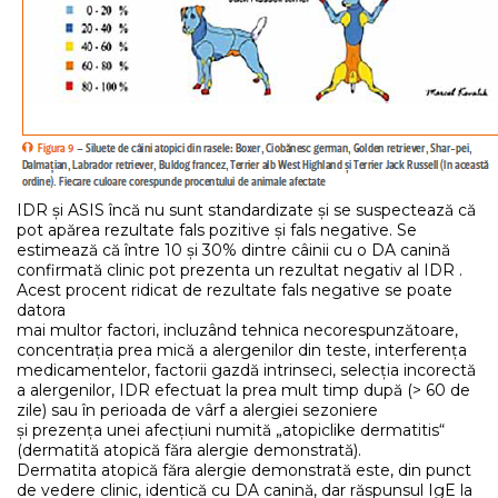
IDR și ASIS încă nu sunt standardizate și se suspectează că
pot apărea rezultate fals pozitive și fals negative. Se
estimează că între 10 și 30% dintre câinii cu o DA canină
confirmată clinic pot prezenta un rezultat negativ al IDR .
Acest procent ridicat de rezultate fals negative se poate
datora
mai multor factori, incluzând tehnica necorespunzătoare,
concentrația prea mică a alergenilor din teste, interferența
medicamentelor, factorii gazdă intrinseci, selecția incorectă
a alergenilor, IDR efectuat la prea mult timp după (> 60 de
zile) sau în perioada de vârf a alergiei sezoniere
și prezența unei afecțiuni numită „atopiclike dermatitis“
(dermatită atopică făra alergie demonstrată).
Dermatita atopică făra alergie demonstrată este, din punct
de vedere clinic, identică cu DA canină, dar răspunsul IgE la