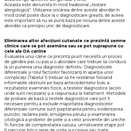
Aceasta este denumită în mod tradițional „testare
alergologică“. Utilizarea oricăreia dintre aceste abordări în
mod izolat poate duce la o diagnosticare greșită, de aceea
este important să nu se pună bază pe niciuna dintre aceste
abordări ca principiu unic de diagnosticare.
Eliminarea altor afecțiuni cutanate ce prezintă semne
clinice care se pot asemăna sau se pot suprapune cu
cele ale DA canine
Evaluarea unui câine ce prezintă prurit necesită un proces
de gândire pas cu pas și o abordare care trebuie să conducă
la un punerea unui diagnostic definitiv. Diagnosticele
diferențiale și rolul factorilor favorizanţi în apariţia unor
complicaţii (Tabelul 1) trebuie să fie restrânse folosind
informațiile obținute pe baza antecedentelor bolii, a
rezultatelor examinării fizice, a testelor diagnostice (acolo
unde sunt necesare) și a răspunsului la tratament. Metodele
de probare de bază și testele diagnostice care pot fi
necesare pentru a exclude majoritatea diagnosticelor
diferențiale comune sunt pieptănarea pentru evidențierea
puricilor, raclarea pielii, smulgerea părului și examinarea
citologică a probelor de piele și a celor provenite din ureche.
În funcție de complexitatea cazului, următoarele etape pot
fi parcurse într-o serie de vizite succesive sau toate