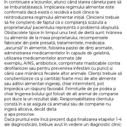
în continuare a leziunilor, atunci când starea câinelui pare să
se îmbunătățească. Implicarea regimului alimentar este
confirmată dacă există o recidivă a bolii clinice la
reintroducerea regimului alimentar inițial. Clinicienii trebuie
să fie conștienți de faptul că o complianţă scăzută a
proprietarului/ pacientului reprezintă o problemă obişnuită.
Obstacolele tipice în timpul unui test de dietă sunt: hrănirea
cu alimente de la masa proprietarului, recompensele
fabricate din piele presată, tratamentele, medicația
„ascunsă“ în alimente, folosirea pastei de dinți aromate,
administrarea medicamentelor în capsule de gelatină,
utilizarea medicamentelor aromate (de
exemplu, AINS, antibiotice, comprimate masticabile contra
dirofilariozei sau pentru prevenirea infestării cu purici) și
câinii care mănâncă fecalele altor animale. Clienții trebuie să
conștientizeze că şi cantități foarte mici de alte alimente
sau aditivi alimentari ingeraţi, chiar intermitent, pot
împiedica un răspuns favorabil. Firimiturile de pe podea și
chiar lingerea bolului gol folosit de alt animal de companie
pot duce la un rezultat slab. Responsabilitatea clientului
constă în a se asigura că animalul său de companie nu
ingeră altceva, decât dieta
și apa prescrise.
Dacă pruritul este încă prezent după finalizarea etapelor 1-4
ale diagnosticării, trebuie avut în vedere un diagnostic clinic