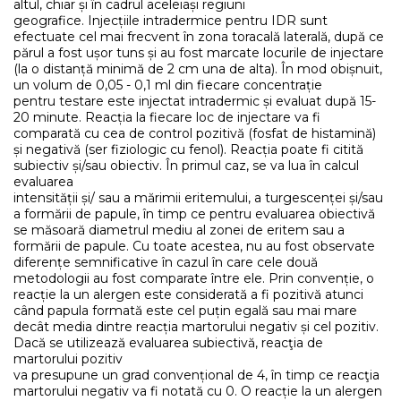
altul, chiar și în cadrul aceleiași regiuni
geografice. Injecțiile intradermice pentru IDR sunt
efectuate cel mai frecvent în zona toracală laterală, după ce
părul a fost ușor tuns și au fost marcate locurile de injectare
(la o distanță minimă de 2 cm una de alta). În mod obișnuit,
un volum de 0,05 - 0,1 ml din fiecare concentrație
pentru testare este injectat intradermic și evaluat după 15-
20 minute. Reacția la fiecare loc de injectare va fi
comparată cu cea de control pozitivă (fosfat de histamină)
și negativă (ser fiziologic cu fenol). Reacția poate fi citită
subiectiv și/sau obiectiv. În primul caz, se va lua în calcul
evaluarea
intensității și/ sau a mărimii eritemului, a turgescenței și/sau
a formării de papule, în timp ce pentru evaluarea obiectivă
se măsoară diametrul mediu al zonei de eritem sau a
formării de papule. Cu toate acestea, nu au fost observate
diferențe semnificative în cazul în care cele două
metodologii au fost comparate între ele. Prin convenție, o
reacție la un alergen este considerată a fi pozitivă atunci
când papula formată este cel puțin egală sau mai mare
decât media dintre reacția martorului negativ și cel pozitiv.
Dacă se utilizează evaluarea subiectivă, reacţia de
martorului pozitiv
va presupune un grad convențional de 4, în timp ce reacţia
martorului negativ va fi notată cu 0. O reacție la un alergen