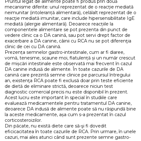
Pruritul legat de alimente poate fi produs prin două
mecanisme diferite: unul reprezentat de o reacție mediată
neimunitar (intoleranță alimentară), celălalt reprezentat de o
reacţie mediată imunitar, care include hipersensibilitate IgE
mediată (alergie alimentară). Deoarece reacțiile la
componentele alimentare se pot prezenta din punct de
vedere clinic ca o DA canină, sau pot servi drept factor de
exacerbare a DA canine, câinii cu RCA nu se pot diferenţia
clinic de cei cu DA canină.
Prezența semnelor gastro-intestinale, cum ar fi diaree,
vomă, tenesme, scaune moi, flatulență și un număr crescut
de mișcări intestinale este observată mai frecvent în cazul
DA canine indusă de alimente. În toate cazurile de DA
canină care prezintă semne clinice pe parcursul întregului
an, existenţa RCA poate fi exclusă doar prin teste eficiente
de dietă de eliminare strictă, deoarece niciun test
diagnostic comercial precis nu este disponibil în prezent.
Acest lucru este important în special în studiile care
evaluează medicamentele pentru tratamentul DA canine,
deoarece DA indusă de alimente poate să nu răspundă bine
la aceste medicamente, așa cum s-a prezentat în cazul
corticosteroizilor.
Din păcate, nu există diete care să-şi fi dovedit
eficicacitatea în toate cazurile de RCA. Prin urmare, în unele
cazuri, mai ales atunci când sunt prezente semne gastro-