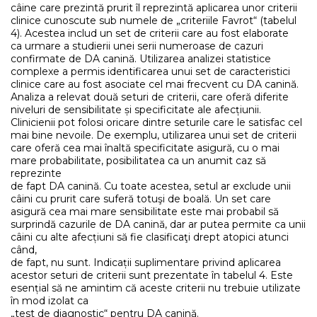
câine care prezintă prurit îl reprezintă aplicarea unor criterii
clinice cunoscute sub numele de „criteriile Favrot“ (tabelul
4). Acestea includ un set de criterii care au fost elaborate
ca urmare a studierii unei serii numeroase de cazuri
confirmate de DA canină. Utilizarea analizei statistice
complexe a permis identificarea unui set de caracteristici
clinice care au fost asociate cel mai frecvent cu DA canină.
Analiza a relevat două seturi de criterii, care oferă diferite
niveluri de sensibilitate și specificitate ale afecțiunii.
Clinicienii pot folosi oricare dintre seturile care le satisfac cel
mai bine nevoile. De exemplu, utilizarea unui set de criterii
care oferă cea mai înaltă specificitate asigură, cu o mai
mare probabilitate, posibilitatea ca un anumit caz să
reprezinte
de fapt DA canină. Cu toate acestea, setul ar exclude unii
câini cu prurit care suferă totuşi de boală. Un set care
asigură cea mai mare sensibilitate este mai probabil să
surprindă cazurile de DA canină, dar ar putea permite ca unii
câini cu alte afecțiuni să fie clasificaţi drept atopici atunci
când,
de fapt, nu sunt. Indicații suplimentare privind aplicarea
acestor seturi de criterii sunt prezentate în tabelul 4. Este
esențial să ne amintim că aceste criterii nu trebuie utilizate
în mod izolat ca
„test de diagnostic“ pentru DA canină.