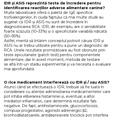
IDR și ASIS reprezintă teste de încredere pentru
identificarea reacțiilor adverse alimentare canine?
Multe laboratoare oferă o paletă de IgE specifice
trofoalergenilor, în ciuda faptului că mai multe studii au
sugerat că IDR și ASIS nu sunt de încredere în
diagnosticarea RCA. IDR, de exemplu, are o sensibilitate
foarte scăzută (10–33%) și o specificitate variabilă ridicată
(50–95%).
Astfel, merită să întărim conceptul potrivit căruia IDR și
ASIS nu ar trebui utilizate pentru a pune un diagnostic de
RCA. Unele rezultate promițătoare au fost obținute prin
teste epicutanate (patch test) pentru componentele
alimentare, dar în acest moment, metoda de testare
se află într-un stadiu experimental și va necesita o evaluare
mai aprofundată.
O rice medicament interferează cu IDR și / sau ASIS?
Atunci când se efectuează o IDR, trebuie să fie luată în
considerare cu atenție administrarea medicamentelor care
pot inhiba eliberarea histaminei și, eventual, a altor
mediatori inflamatori, care determină rezultate fals
negative. De fapt, antihistaminicele, glucocorticoizii,
compușii progestativi, agoniștii adrenergici β2,
bronhodilatatoarele, antidepresivele triciclice pot interfera