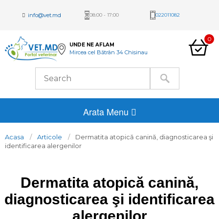
info@vet.md
08:00 - 17:00
022011082
0
UNDE NE AFLAM
Mircea cel Bătrân 34 Chisinau
Arata Menu
Acasa
Articole
Dermatita atopică canină, diagnosticarea şi
identificarea alergenilor
Dermatita atopică canină,
diagnosticarea şi identificarea
alergenilor