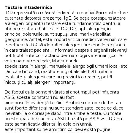
Testare intradermică
IDR reprezintă o măsură indirectă a reactivității mastocitare
cutanate datorată prezenței IgE. Selecția corespunzătoare
a alergenilor pentru testare este fundamentală pentru a
obține rezultate fiabile ale IDR. De fapt, alergenii, în
principal polenurile, sunt supuși unei mari variabilități
geografice. Astfel, este important ca medicii veterinari care
efectuează IDR să identifice alergenii prezenţi în regiunea
în care trăiesc pacienții. Informații despre alergenii relevanţi
pot fi obținute contactând dermatologii veterinari, școlile
veterinare și medicale, laboratoarele
specializate în alergii, manualele, alergologii umani locali etc.
Din când în când, rezultatele globale ale IDR trebuie
evaluate și alergenii care nu prezintă o reacție, pot fi
înlocuiţi cu alţi alergeni importanţi.
De faptul că la oameni vârsta și anotimpul pot influența
ASIS, aceste constatări nu au fost
bine puse în evidenţă la câini. Ambele metode de testare
sunt foarte diferite și nu sunt standardizate, ceea ce duce
inevitabil la o corelație slabă între ambele teste. Cu toate
acestea, rata de succes a ASIT bazată pe ASIS vs. IDR nu
este semnificativ diferită. În cele din urmă,
este important să ne amintim că, deși există puține