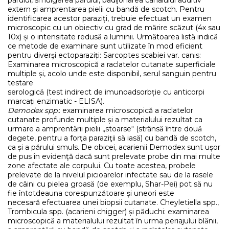
părului, smulgerea părului, badijonarea canalului auditiv
extern și amprentarea pielii cu bandă de scotch. Pentru
identificarea acestor paraziți, trebuie efectuat un examen
microscopic cu un obiectiv cu grad de mărire scăzut (4x sau
10x) și o intensitate redusă a luminii. Următoarea listă indică
ce metode de examinare sunt utilizate în mod eficient
pentru diverşi ectoparaziți: Sarcoptes scabiei var. canis:
Examinarea microscopică a raclatelor cutanate superficiale
multiple și, acolo unde este disponibil, serul sanguin pentru
testare
serologică (test indirect de imunoadsorbție cu anticorpi
marcați enzimatic - ELISA).
Demodex spp.
: examinarea microscopică a raclatelor
cutanate profunde multiple și a materialului rezultat ca
urmare a amprentării pielii „stoarse“ (strânsă între două
degete, pentru a forţa paraziţii să iasă) cu bandă de scotch,
ca și a părului smuls. De obicei, acarienii Demodex sunt ușor
de pus în evidenţă dacă sunt prelevate probe din mai multe
zone afectate ale corpului. Cu toate acestea, probele
prelevate de la nivelul picioarelor infectate sau de la rasele
de câini cu pielea groasă (de exemplu, Shar-Pei) pot să nu
fie întotdeauna corespunzătoare și uneori este
necesară efectuarea unei biopsii cutanate. Cheyletiella spp.,
Trombicula spp. (acarieni chigger) și păduchi: examinarea
microscopică a materialului rezultat în urma periajului blănii,