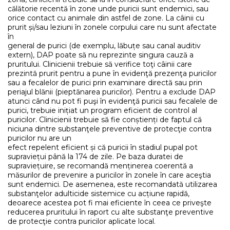
călătorie recentă în zone unde puricii sunt endemici, sau
orice contact cu animale din astfel de zone. La câinii cu
prurit și/sau leziuni în zonele corpului care nu sunt afectate
în
general de purici (de exemplu, lăbuțe sau canal auditiv
extern), DAP poate să nu reprezinte singura cauză a
pruritului. Clinicienii trebuie să verifice toţi câinii care
prezintă prurit pentru a pune în evidenţă prezenţa puricilor
sau a fecalelor de purici prin examinare directă sau prin
periajul blănii (pieptănarea puricilor). Pentru a exclude DAP
atunci când nu pot fi puşi în evidenţă puricii sau fecalele de
purici, trebuie inițiat un program eficient de control al
puricilor. Clinicienii trebuie să fie conștienți de faptul că
niciuna dintre substanţele preventive de protecţie contra
puricilor nu are un
efect repelent eficient și că puricii în stadiul pupal pot
supraviețui până la 174 de zile. Pe baza duratei de
supraviețuire, se recomandă menținerea coerentă a
măsurilor de prevenire a puricilor în zonele în care aceştia
sunt endemici. De asemenea, este recomandată utilizarea
substanţelor adulticide sistemice cu acțiune rapidă,
deoarece acestea pot fi mai eficiente în ceea ce priveşte
reducerea pruritului în raport cu alte substanţe preventive
de protecţie contra puricilor aplicate local.