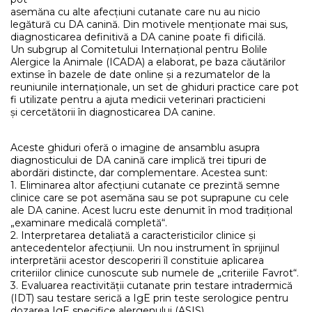
asemăna cu alte afecțiuni cutanate care nu au nicio
legătură cu DA canină. Din motivele menționate mai sus,
diagnosticarea definitivă a DA canine poate fi dificilă.
Un subgrup al Comitetului Internațional pentru Bolile
Alergice la Animale (ICADA) a elaborat, pe baza căutărilor
extinse în bazele de date online și a rezumatelor de la
reuniunile internaționale, un set de ghiduri practice care pot
fi utilizate pentru a ajuta medicii veterinari practicieni
și cercetătorii în diagnosticarea DA canine.
Aceste ghiduri oferă o imagine de ansamblu asupra
diagnosticului de DA canină care implică trei tipuri de
abordări distincte, dar complementare. Acestea sunt:
1. Eliminarea altor afecțiuni cutanate ce prezintă semne
clinice care se pot asemăna sau se pot suprapune cu cele
ale DA canine. Acest lucru este denumit în mod tradițional
„examinare medicală completă“.
2. Interpretarea detaliată a caracteristicilor clinice și
antecedentelor afecțiunii. Un nou instrument în sprijinul
interpretării acestor descoperiri îl constituie aplicarea
criteriilor clinice cunoscute sub numele de „criteriile Favrot“.
3. Evaluarea reactivității cutanate prin testare intradermică
(IDT) sau testare serică a IgE prin teste serologice pentru
dozarea IgE specifice alergenului (ASIS).