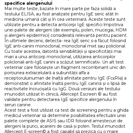
specifice alergenului
Mai multe teste, bazate în mare parte pe faza solidă a
testului ELISA, au fost analizate pentru IgE seric atât în
medicina umană cât și în cea veterinară. Aceste teste sunt
utilizate pentru a detecta anticorpi IgE specifici împotriva
unei palete de alergeni (de exemplu, polen, mucegai, HDM
și alergeni epidermici) considerată relevantă pentru pacient.
În ultimele decenii, detecta- rea IgE seric s-a făcut folosind
IgE anti-canini monoclonal, monoclonal mixt sau policlonal.
Cu toate acestea, datorită sensibilității și specificității mai
mari a unui anticorp monoclonal, utilizarea anticorpilor
policlonali anti-IgE canini a scăzut semnificativ. Un alt test
veterinar care folosește un fragment recombinant unic din
porțiunea extracelulară a subunității alfa a
receptoruluinuman de înaltă afinitate pentru IgE (FcεRIα) a
demonstrat o afinitate înaltă pentru IgE canină și o lipsă de
reactivitate încrucișată cu IgG. Două versiuni ale testului
imunodot utilizat în clinică, Allercept Escreen © au fost
validate pentru detectarea IgE specifice alergenului în
seruri canine.
Acest test a fost utilizat ca test de screening pentru a ghida
medicul veterinar să determine posibilitatea efectuării unei
palete complete de ASIS sau IDR folosind amestecuri de
alergeni la purici, acarieni de casă și polen. Testul imunodot
Allercept E-screen© a fost capabil să prezică cu o mare