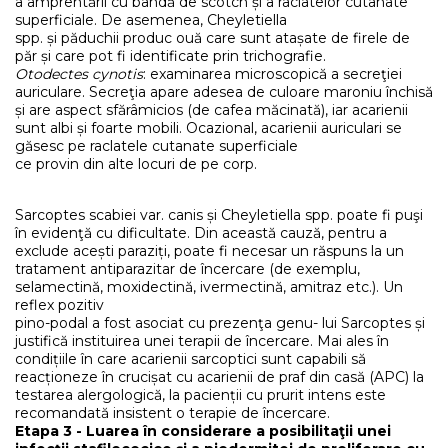
a amprentării cu bandă de scotch și a raclatelor cutanate
superficiale. De asemenea, Cheyletiella
spp. și păduchii produc ouă care sunt atașate de firele de
păr și care pot fi identificate prin trichografie.
Otodectes cynotis
: examinarea microscopică a secreţiei
auriculare. Secreţia apare adesea de culoare maroniu închisă
și are aspect sfărâmicios (de cafea măcinată), iar acarienii
sunt albi și foarte mobili. Ocazional, acarienii auriculari se
găsesc pe raclatele cutanate superficiale
ce provin din alte locuri de pe corp.
Sarcoptes scabiei var. canis și Cheyletiella spp. poate fi puşi
în evidenţă cu dificultate. Din această cauză, pentru a
exclude acești paraziți, poate fi necesar un răspuns la un
tratament antiparazitar de încercare (de exemplu,
selamectină, moxidectină, ivermectină, amitraz etc.). Un
reflex pozitiv
pino-podal a fost asociat cu prezenţa genu- lui Sarcoptes și
justifică instituirea unei terapii de încercare. Mai ales în
condițiile în care acarienii sarcoptici sunt capabili să
reacționeze în crucișat cu acarienii de praf din casă (APC) la
testarea alergologică, la pacienții cu prurit intens este
recomandată insistent o terapie de încercare.
Etapa 3 - Luarea în considerare a posibilitaţii unei