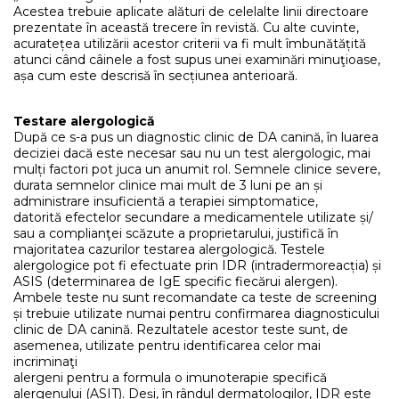
Acestea trebuie aplicate alături de celelalte linii directoare
prezentate în această trecere în revistă. Cu alte cuvinte,
acuratețea utilizării acestor criterii va fi mult îmbunătățită
atunci când câinele a fost supus unei examinări minuţioase,
așa cum este descrisă în secțiunea anterioară.
Testare alergologică
După ce s-a pus un diagnostic clinic de DA canină, în luarea
deciziei dacă este necesar sau nu un test alergologic, mai
mulți factori pot juca un anumit rol. Semnele clinice severe,
durata semnelor clinice mai mult de 3 luni pe an și
administrare insuficientă a terapiei simptomatice,
datorită efectelor secundare a medicamentele utilizate și/
sau a complianţei scăzute a proprietarului, justifică în
majoritatea cazurilor testarea alergologică. Testele
alergologice pot fi efectuate prin IDR (intradermoreacția) și
ASIS (determinarea de IgE specific fiecărui alergen).
Ambele teste nu sunt recomandate ca teste de screening
și trebuie utilizate numai pentru confirmarea diagnosticului
clinic de DA canină. Rezultatele acestor teste sunt, de
asemenea, utilizate pentru identificarea celor mai
incriminaţi
alergeni pentru a formula o imunoterapie specifică
alergenului (ASIT). Deși, în rândul dermatologilor, IDR este