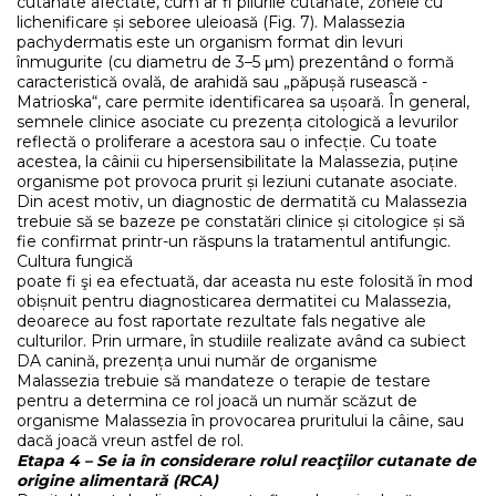
cutanate afectate, cum ar fi pliurile cutanate, zonele cu
lichenificare și seboree uleioasă (Fig. 7). Malassezia
pachydermatis este un organism format din levuri
înmugurite (cu diametru de 3–5 μm) prezentând o formă
caracteristică ovală, de arahidă sau „păpușă rusească -
Matrioska“, care permite identificarea sa ușoară. În general,
semnele clinice asociate cu prezența citologică a levurilor
reflectă o proliferare a acestora sau o infecție. Cu toate
acestea, la câinii cu hipersensibilitate la Malassezia, puține
organisme pot provoca prurit și leziuni cutanate asociate.
Din acest motiv, un diagnostic de dermatită cu Malassezia
trebuie să se bazeze pe constatări clinice și citologice și să
fie confirmat printr-un răspuns la tratamentul antifungic.
Cultura fungică
poate fi şi ea efectuată, dar aceasta nu este folosită în mod
obișnuit pentru diagnosticarea dermatitei cu Malassezia,
deoarece au fost raportate rezultate fals negative ale
culturilor. Prin urmare, în studiile realizate având ca subiect
DA canină, prezența unui număr de organisme
Malassezia trebuie să mandateze o terapie de testare
pentru a determina ce rol joacă un număr scăzut de
organisme Malassezia în provocarea pruritului la câine, sau
dacă joacă vreun astfel de rol.
Etapa 4 – Se ia în considerare rolul reacţiilor cutanate de
origine alimentară (RCA)