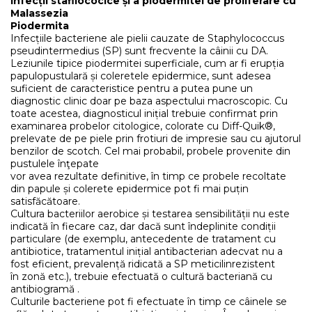
infecții stafilococice și a piodermitei de proliferare cu
Malassezia
Piodermita
Infecțiile bacteriene ale pielii cauzate de Staphylococcus
pseudintermedius (SP) sunt frecvente la câinii cu DA.
Leziunile tipice piodermitei superficiale, cum ar fi erupția
papulopustulară și coleretele epidermice, sunt adesea
suficient de caracteristice pentru a putea pune un
diagnostic clinic doar pe baza aspectului macroscopic. Cu
toate acestea, diagnosticul inițial trebuie confirmat prin
examinarea probelor citologice, colorate cu Diff-Quik®,
prelevate de pe piele prin frotiuri de impresie sau cu ajutorul
benzilor de scotch. Cel mai probabil, probele provenite din
pustulele înţepate
vor avea rezultate definitive, în timp ce probele recoltate
din papule și colerete epidermice pot fi mai puțin
satisfăcătoare.
Cultura bacteriilor aerobice și testarea sensibilității nu este
indicată în fiecare caz, dar dacă sunt îndeplinite condiții
particulare (de exemplu, antecedente de tratament cu
antibiotice, tratamentul inițial antibacterian adecvat nu a
fost eficient, prevalență ridicată a SP meticilinrezistent
în zonă etc.), trebuie efectuată o cultură bacteriană cu
antibiogramă .
Culturile bacteriene pot fi efectuate în timp ce câinele se