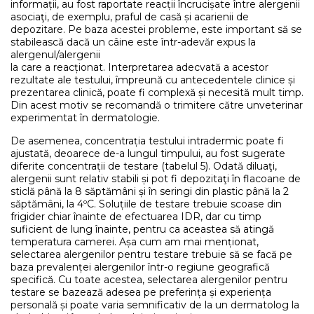
informații, au fost raportate reacții încrucișate între alergenii
asociaţi, de exemplu, praful de casă și acarienii de
depozitare. Pe baza acestei probleme, este important să se
stabilească dacă un câine este într-adevăr expus la
alergenul/alergenii
la care a reacționat. Interpretarea adecvată a acestor
rezultate ale testului, împreună cu antecedentele clinice și
prezentarea clinică, poate fi complexă și necesită mult timp.
Din acest motiv se recomandă o trimitere către unveterinar
experimentat în dermatologie.
De asemenea, concentrația testului intradermic poate fi
ajustată, deoarece de-a lungul timpului, au fost sugerate
diferite concentrații de testare (tabelul 5). Odată diluaţi,
alergenii sunt relativ stabili și pot fi depozitaţi în flacoane de
sticlă până la 8 săptămâni și în seringi din plastic până la 2
săptămâni, la 4ºC. Soluțiile de testare trebuie scoase din
frigider chiar înainte de efectuarea IDR, dar cu timp
suficient de lung înainte, pentru ca aceastea să atingă
temperatura camerei. Așa cum am mai menționat,
selectarea alergenilor pentru testare trebuie să se facă pe
baza prevalenței alergenilor într-o regiune geografică
specifică. Cu toate acestea, selectarea alergenilor pentru
testare se bazează adesea pe preferința și experiența
personală și poate varia semnificativ de la un dermatolog la