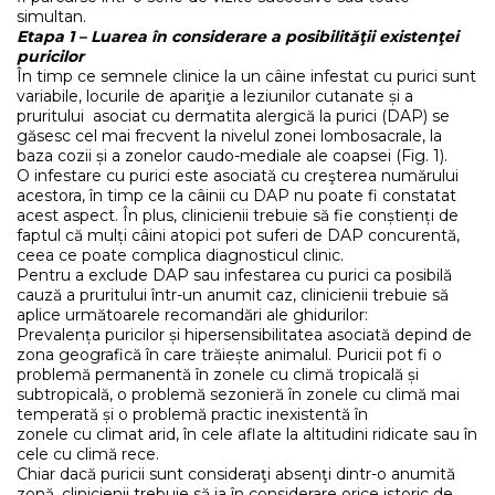
simultan.
Etapa 1 – Luarea în considerare a posibilităţii existenţei
puricilor
În timp ce semnele clinice la un câine infestat cu purici sunt
variabile, locurile de apariţie a leziunilor cutanate și a
pruritului asociat cu dermatita alergică la purici (DAP) se
găsesc cel mai frecvent la nivelul zonei lombosacrale, la
baza cozii și a zonelor caudo-mediale ale coapsei (Fig. 1).
O infestare cu purici este asociată cu creşterea numărului
acestora, în timp ce la câinii cu DAP nu poate fi constatat
acest aspect. În plus, clinicienii trebuie să fie conștienți de
faptul că mulți câini atopici pot suferi de DAP concurentă,
ceea ce poate complica diagnosticul clinic.
Pentru a exclude DAP sau infestarea cu purici ca posibilă
cauză a pruritului într-un anumit caz, clinicienii trebuie să
aplice următoarele recomandări ale ghidurilor:
Prevalența puricilor și hipersensibilitatea asociată depind de
zona geografică în care trăiește animalul. Puricii pot fi o
problemă permanentă în zonele cu climă tropicală și
subtropicală, o problemă sezonieră în zonele cu climă mai
temperată și o problemă practic inexistentă în
zonele cu climat arid, în cele aflate la altitudini ridicate sau în
cele cu climă rece.
Chiar dacă puricii sunt consideraţi absenţi dintr-o anumită
zonă, clinicienii trebuie să ia în considerare orice istoric de