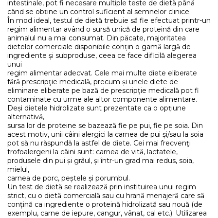
intestinale, pot fi necesare multiple teste de dietă până
când se obține un control suficient al semnelor clinice.
În mod ideal, testul de dietă trebuie să fie efectuat printr-un
regim alimentar având o sursă unică de proteină din care
animalul nu a mai consumat. Din păcate, majoritatea
dietelor comerciale disponibile conțin o gamă largă de
ingrediente și subproduse, ceea ce face dificilă alegerea
unui
regim alimentar adecvat. Cele mai multe diete eliberate
fără prescripţie medicală, precum și unele diete de
eliminare eliberate pe bază de prescripţie medicală pot fi
contaminate cu urme ale altor componente alimentare.
Deși dietele hidrolizate sunt prezentate ca o opțiune
alternativă,
sursa lor de proteine se bazează fie pe pui, fie pe soia. Din
acest motiv, unii câini alergici la carnea de pui și/sau la soia
pot să nu răspundă la astfel de diete. Cei mai frecvenţi
trofoalergeni la câini sunt: carnea de vită, lactatele,
produsele din pui și grâul, și într-un grad mai redus, soia,
mielul,
carnea de porc, peștele și porumbul.
Un test de dietă se realizează prin instituirea unui regim
strict, cu o dietă comercială sau cu hrană menajeră care să
conțină ca ingrediente o proteină hidrolizată sau nouă (de
exemplu, carne de iepure, cangur, vânat, cal etc.). Utilizarea