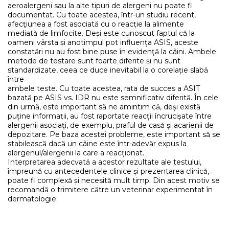
aeroalergeni sau la alte tipuri de alergeni nu poate fi
documentat. Cu toate acestea, într-un studiu recent,
afecţiunea a fost asociată cu o reacție la alimente
mediată de limfocite. Deși este cunoscut faptul că la
oameni vârsta și anotimpul pot influența ASIS, aceste
constatări nu au fost bine puse în evidenţă la câini. Ambele
metode de testare sunt foarte diferite și nu sunt
standardizate, ceea ce duce inevitabil la o corelație slabă
între
ambele teste. Cu toate acestea, rata de succes a ASIT
bazată pe ASIS vs. IDR nu este semnificativ diferită. În cele
din urmă, este important să ne amintim că, deși există
puține informații, au fost raportate reacții încrucișate între
alergenii asociaţi, de exemplu, praful de casă și acarienii de
depozitare. Pe baza acestei probleme, este important să se
stabilească dacă un câine este într-adevăr expus la
alergenul/alergenii la care a reacționat.
Interpretarea adecvată a acestor rezultate ale testului,
împreună cu antecedentele clinice și prezentarea clinică,
poate fi complexă și necesită mult timp. Din acest motiv se
recomandă o trimitere către un veterinar experimentat în
dermatologie.