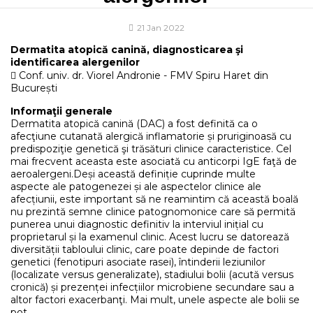
21 Jan 2022
Dermatita atopică canină, diagnosticarea şi
identificarea alergenilor
 Conf. univ. dr. Viorel Andronie - FMV Spiru Haret din
București
Informaţii generale
Dermatita atopică canină (DAC) a fost definită ca o
afecţiune cutanată alergică inflamatorie și pruriginoasă cu
predispoziţie genetică şi trăsături clinice caracteristice. Cel
mai frecvent aceasta este asociată cu anticorpi IgE faţă de
aeroalergeni.Deși această definiție cuprinde multe
aspecte ale patogenezei și ale aspectelor clinice ale
afecțiunii, este important să ne reamintim că această boală
nu prezintă semne clinice patognomonice care să permită
punerea unui diagnostic definitiv la interviul inițial cu
proprietarul și la examenul clinic. Acest lucru se datorează
diversității tabloului clinic, care poate depinde de factori
genetici (fenotipuri asociate rasei), întinderii leziunilor
(localizate versus generalizate), stadiului bolii (acută versus
cronică) și prezenței infecțiilor microbiene secundare sau a
altor factori exacerbanţi. Mai mult, unele aspecte ale bolii se
pot