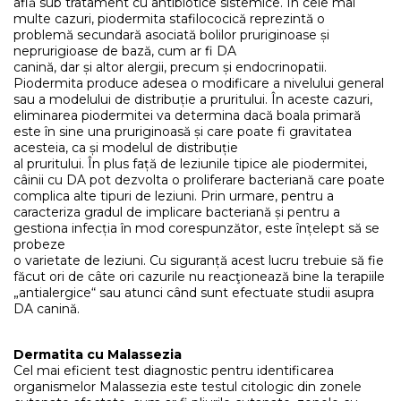
află sub tratament cu antibiotice sistemice. În cele mai
multe cazuri, piodermita stafilococică reprezintă o
problemă secundară asociată bolilor pruriginoase și
neprurigioase de bază, cum ar fi DA
canină, dar și altor alergii, precum și endocrinopatii.
Piodermita produce adesea o modificare a nivelului general
sau a modelului de distribuție a pruritului. În aceste cazuri,
eliminarea piodermitei va determina dacă boala primară
este în sine una pruriginoasă și care poate fi gravitatea
acesteia, ca și modelul de distribuție
al pruritului. În plus față de leziunile tipice ale piodermitei,
câinii cu DA pot dezvolta o proliferare bacteriană care poate
complica alte tipuri de leziuni. Prin urmare, pentru a
caracteriza gradul de implicare bacteriană și pentru a
gestiona infecția în mod corespunzător, este înțelept să se
probeze
o varietate de leziuni. Cu siguranță acest lucru trebuie să fie
făcut ori de câte ori cazurile nu reacţionează bine la terapiile
„antialergice“ sau atunci când sunt efectuate studii asupra
DA canină.
Dermatita cu Malassezia
Cel mai eficient test diagnostic pentru identificarea
organismelor Malassezia este testul citologic din zonele