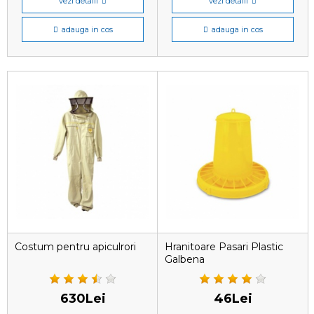
vezi detalii
vezi detalii
adauga in cos
adauga in cos
Costum pentru apiculrori
Hranitoare Pasari Plastic
Galbena
630Lei
46Lei