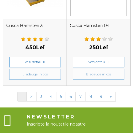
Cusca Hamsteri 3
Cusca Hamsteri 04
450Lei
250Lei
vezi detalii
vezi detalii
adauga in cos
adauga in cos
1
2
3
4
5
6
7
8
9
»
NEWSLETTER
Inscriete la noutatile noastre