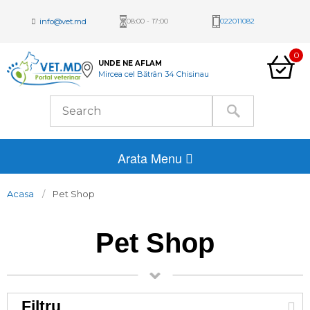
info@vet.md
08:00 - 17:00
022011082
0
UNDE NE AFLAM
Mircea cel Bătrân 34 Chisinau
Arata Menu
Acasa
Pet Shop
Pet Shop
Filtru