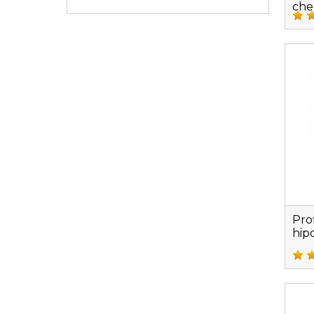
che
Pro
hip