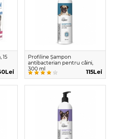
, 15
Profiline Șampon
antibacterian pentru câini,
300 ml
60Lei
115Lei