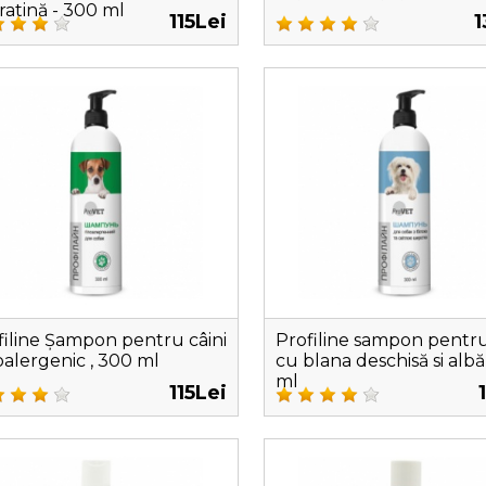
ratină - 300 ml
115Lei
1
filine Șampon pentru câini
Profiline sampon pentru
oalergenic , 300 ml
cu blana deschisă si albă
ml
115Lei