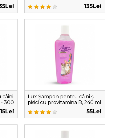
35Lei
135Lei
 câini
Lux Șampon pentru câini și
 - 300
pisici cu provitamina B, 240 ml
115Lei
55Lei