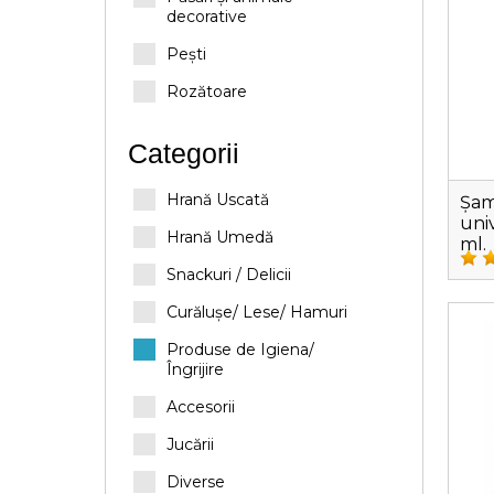
decorative
Pești
Rozătoare
Categorii
Hrană Uscată
Șam
univ
Hrană Umedă
ml.
Snackuri / Delicii
Curălușe/ Lese/ Hamuri
Produse de Igiena/
Îngrijire
Accesorii
Jucării
Diverse