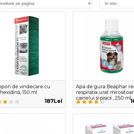
pon de vindecare cu
Apa de gura Beaphar r
rhexidină, 150 ml
respiratia urat mirositoar
cainelui si pisicii , 250 ml
187Lei
1