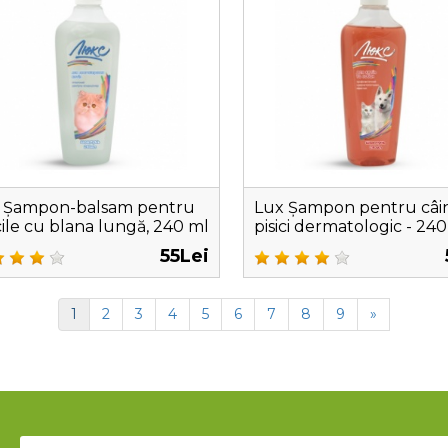
 Șampon-balsam pentru
Lux Șampon pentru câini
icile cu blana lungă, 240 ml
pisici dermatologic - 24
55Lei
1
2
3
4
5
6
7
8
9
»