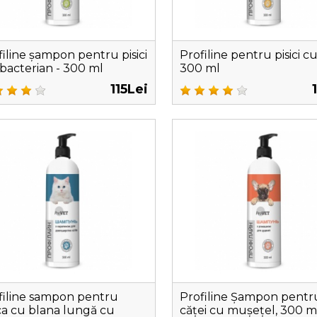
filine șampon pentru pisici
Profiline pentru pisici c
ibacterian - 300 ml
300 ml
115Lei
filine sampon pentru
Profiline Șampon pentr
ica cu blana lungă cu
căței cu mușețel, 300 m