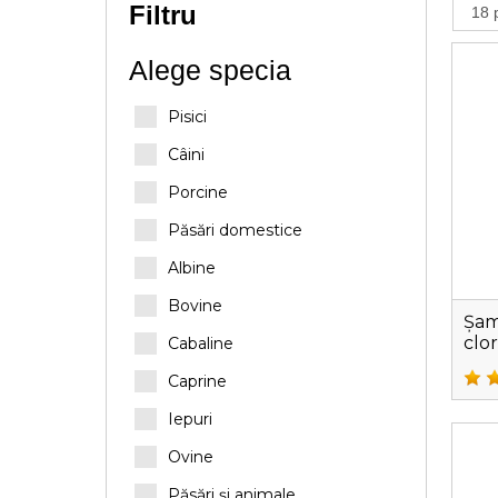
Filtru
Alege specia
Pisici
Câini
Porcine
Păsări domestice
Albine
Bovine
Șam
clo
Cabaline
Caprine
Iepuri
Ovine
Păsări și animale