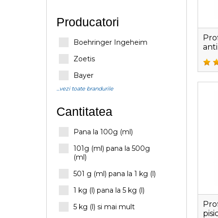
Producatori
Pro
Boehringer Ingeheim
ant
Zoetis
Bayer
...vezi toate brandurile
Cantitatea
Pana la 100g (ml)
101g (ml) pana la 500g
(ml)
501 g (ml) pana la 1 kg (l)
1 kg (l) pana la 5 kg (l)
Pro
5 kg (l) si mai mult
pis