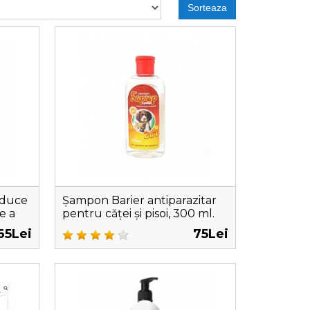
Sorteaza
educe
Șampon Barier antiparazitar
e a
pentru căței și pisoi, 300 ml.
65Lei
75Lei