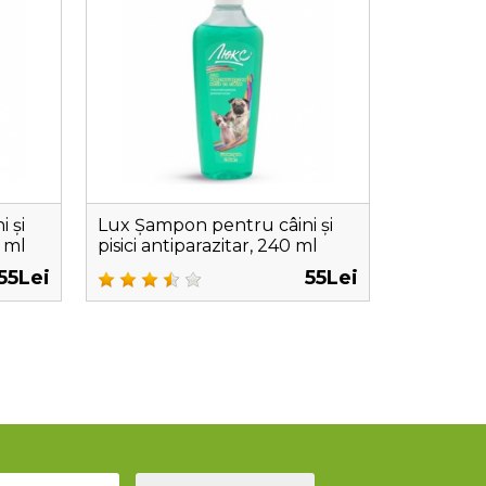
 și
Lux Șampon pentru câini și
0 ml
pisici antiparazitar, 240 ml
55Lei
55Lei