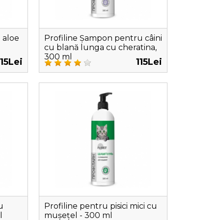
u aloe
Profiline Șampon pentru câini
cu blană lunga cu cheratina,
300 ml
115Lei
115Lei
u
Profiline pentru pisici mici cu
l
mușețel - 300 ml