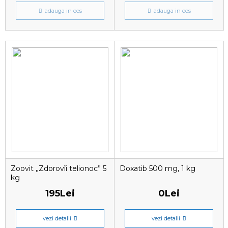
adauga in cos
adauga in cos
Zoovit „Zdorovîi telionoc” 5
Doxatib 500 mg, 1 kg
kg
195Lei
0Lei
vezi detalii
vezi detalii