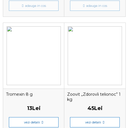
adauga in cos
adauga in cos
Tromexin 8 g
Zoovit „Zdorovîi telionoc” 1
kg
13Lei
45Lei
vezi detalii
vezi detalii