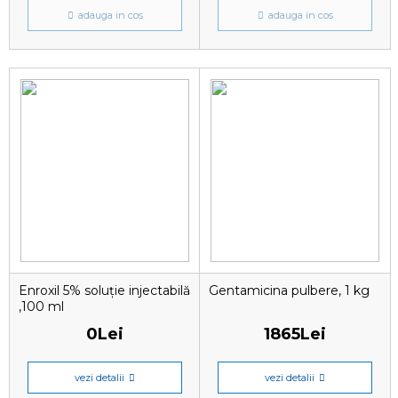
adauga in cos
adauga in cos
Enroxil 5% soluție injectabilă
Gentamicina pulbere, 1 kg
,100 ml
0Lei
1865Lei
vezi detalii
vezi detalii