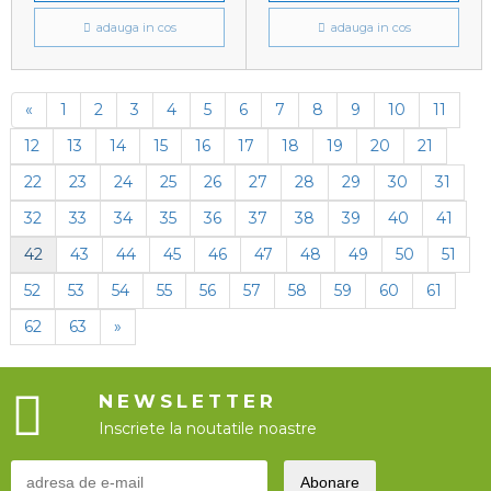
adauga in cos
adauga in cos
«
1
2
3
4
5
6
7
8
9
10
11
12
13
14
15
16
17
18
19
20
21
22
23
24
25
26
27
28
29
30
31
32
33
34
35
36
37
38
39
40
41
42
43
44
45
46
47
48
49
50
51
52
53
54
55
56
57
58
59
60
61
62
63
»
NEWSLETTER
Inscriete la noutatile noastre