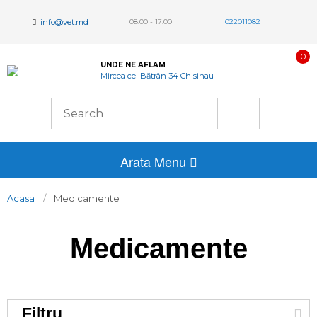
info@vet.md
08:00 - 17:00
022011082
0
UNDE NE AFLAM
Mircea cel Bătrân 34 Chisinau
Arata Menu
Acasa
Medicamente
Medicamente
Filtru