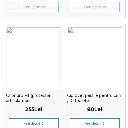
adauga in cos
adauga in cos
Chondro Fit (protecția
Ciprovet pastile pentru cîini
articulațiilor)
, 10 tablete
255Lei
80Lei
vezi detalii
vezi detalii