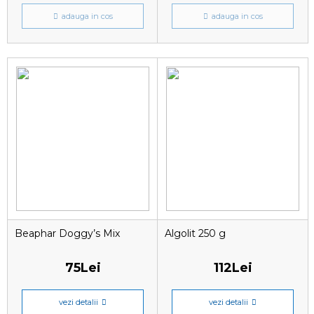
adauga in cos
adauga in cos
Beaphar Doggy’s Mix
Algolit 250 g
75Lei
112Lei
vezi detalii
vezi detalii