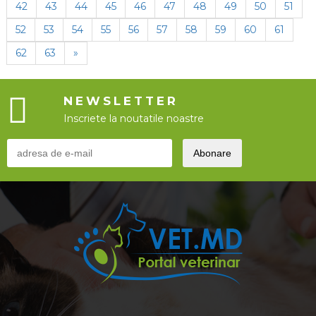
42
43
44
45
46
47
48
49
50
51
52
53
54
55
56
57
58
59
60
61
62
63
»
NEWSLETTER
Inscriete la noutatile noastre