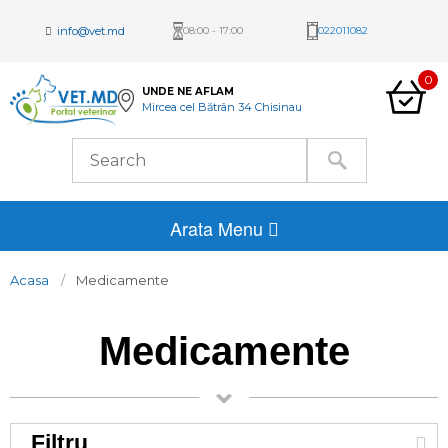
info@vet.md
08:00 - 17:00
022011082
0
UNDE NE AFLAM
Mircea cel Bătrân 34 Chisinau
Arata Menu
Acasa
Medicamente
Medicamente
Filtru