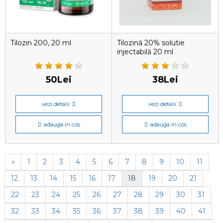
Tilozin 200, 20 ml
Tilozină 20% solutie
injectabilă 20 ml
50Lei
38Lei
vezi detalii
vezi detalii
adauga in cos
adauga in cos
«
1
2
3
4
5
6
7
8
9
10
11
12
13
14
15
16
17
18
19
20
21
22
23
24
25
26
27
28
29
30
31
32
33
34
35
36
37
38
39
40
41