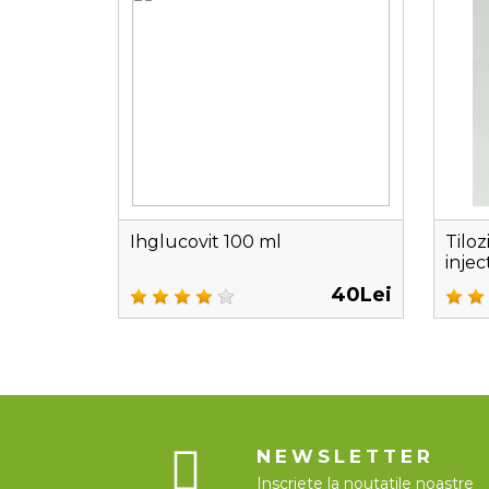
Ihglucovit 100 ml
Tiloz
injec
40Lei
NEWSLETTER
Inscriete la noutatile noastre