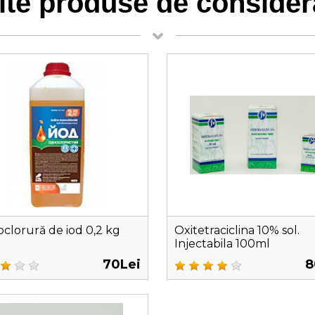
lte produse de consider
clorură de iod 0,2 kg
Oxitetraciclina 10% sol.
Injectabila 100ml
70Lei
8