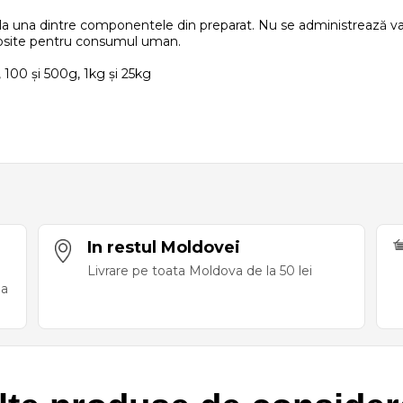
e la una dintre componentele din preparat. Nu se administrează vac
olosite pentru consumul uman.
, 100 și 500g, 1kg și 25kg
In restul Moldovei
Livrare pe toata Moldova de la 50 lei
ea