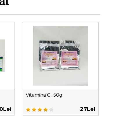
at
Vitamina C , 50g
0Lei
27Lei