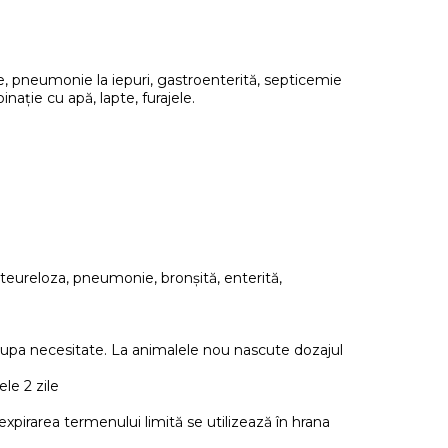
e, pneumonie la iepuri, gastroenterită, septicemie
inație cu арă, lapte, furajele.
pasteureloza, pneumonie, bronșită, enterită,
ta dupa necesitate. La animalele nou nascute dozajul
le 2 zile
 expirarea termenului limită se utilizează în hrana