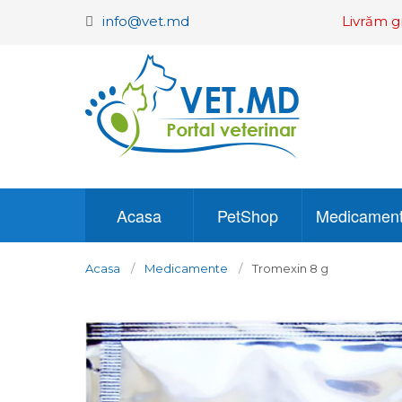
info@vet.md
Livrăm g
Acasa
PetShop
Medicamen
Acasa
Medicamente
Tromexin 8 g