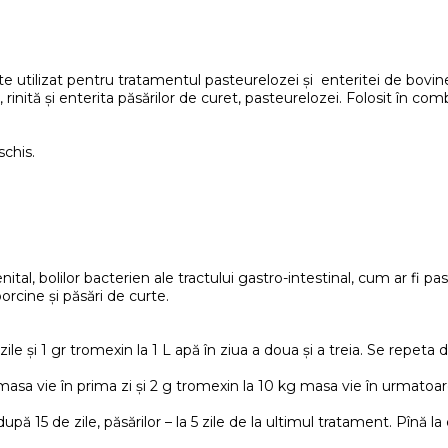
e utilizat pentru tratamentul pasteurelozei și enteritei de bovin
 rinită și enterita păsărilor de curet, pasteurelozei. Folosit în comb
schis.
nital, bolilor bacterien ale tractului gastro-intestinal, cum ar fi 
orcine și păsări de curte.
 zile și 1 gr tromexin la 1 L apă în ziua a doua și a treia. Se repe
 masa vie în prima zi și 2 g tromexin la 10 kg masa vie în urmatoare
ă 15 de zile, păsărilor – la 5 zile de la ultimul tratament. Pînă la