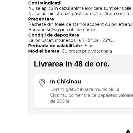
Contraindicaţii
Nu se aplică în cazul animalelor care sunt sensibil
Nu se administrează păsărilor ouăle cărora sunt f
Prezentare
Pachete din foaie de staniol acoperit cu polietilenă
Borcane și 25kg în cutii de carton.
Condiţii de depozitare
La loc uscat, întunecos, la T +5°Сla +25°С…
Perioada de valabilitate
: 5 ani.
Mod eliberare:
Cu prescripţie veterinara
Livrarea in 48 de ore.
In Chisinau
Livram gratuit in raza municipiului
Chisinau comenzile ce depasesc valoar
de 500 lei.