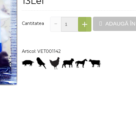
13Lei
-
+
Cantitatea
ADAUGĂ ÎN
Articol: VET001142