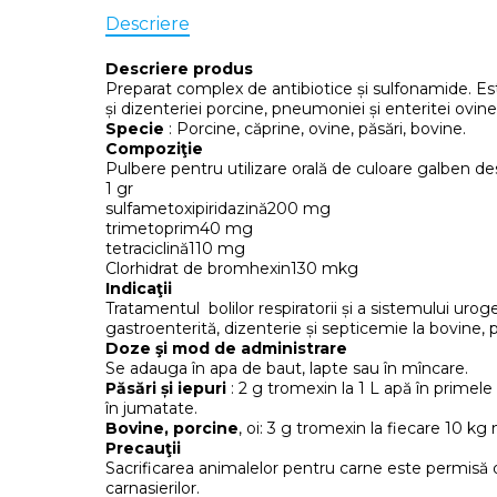
Descriere
Descriere produs
Preparat complex de antibiotice și sulfonamide. Est
și dizenteriei porcine, pneumoniei și enteritei ovine,
Specie
: Porcine, căprine, ovine, păsări, bovine.
Compoziţie
Pulbere pentru utilizare orală de culoare galben de
1 gr
sulfametoxipiridazină200 mg
trimetoprim40 mg
tetraciclină110 mg
Clorhidrat de bromhexin130 mkg
Indicaţii
Tratamentul bolilor respiratorii și a sistemului uroge
gastroenterită, dizenterie și septicemie la bovine, p
Doze şi mod de administrare
Se adauga în apa de baut, lapte sau în mîncare.
Păsări și iepuri
: 2 g tromexin la 1 L apă în primele
în jumatate.
Bovine, porcine
, oi: 3 g tromexin la fiecare 10 kg
Precauţii
Sacrificarea animalelor pentru carne este permisă dup
carnasierilor.