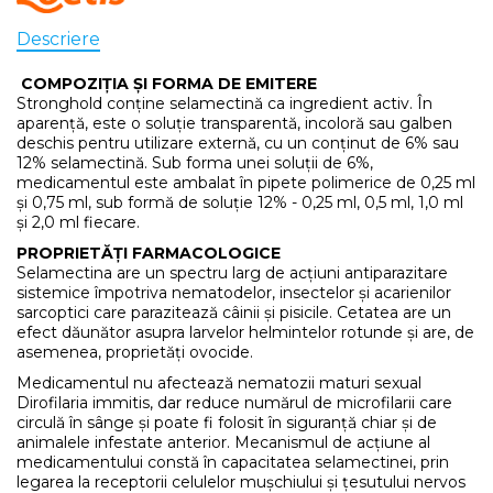
Descriere
COMPOZIȚIA ȘI FORMA DE EMITERE
Stronghold conține selamectină ca ingredient activ. În
aparență, este o soluție transparentă, incoloră sau galben
deschis pentru utilizare externă, cu un conținut de 6% sau
12% selamectină. Sub forma unei soluții de 6%,
medicamentul este ambalat în pipete polimerice de 0,25 ml
și 0,75 ml, sub formă de soluție 12% - 0,25 ml, 0,5 ml, 1,0 ml
și 2,0 ml fiecare.
PROPRIETĂȚI FARMACOLOGICE
Selamectina are un spectru larg de acțiuni antiparazitare
sistemice împotriva nematodelor, insectelor și acarienilor
sarcoptici care parazitează câinii și pisicile. Cetatea are un
efect dăunător asupra larvelor helmintelor rotunde și are, de
asemenea, proprietăți ovocide.
Medicamentul nu afectează nematozii maturi sexual
Dirofilaria immitis, dar reduce numărul de microfilarii care
circulă în sânge și poate fi folosit în siguranță chiar și de
animalele infestate anterior. Mecanismul de acțiune al
medicamentului constă în capacitatea selamectinei, prin
legarea la receptorii celulelor mușchiului și țesutului nervos