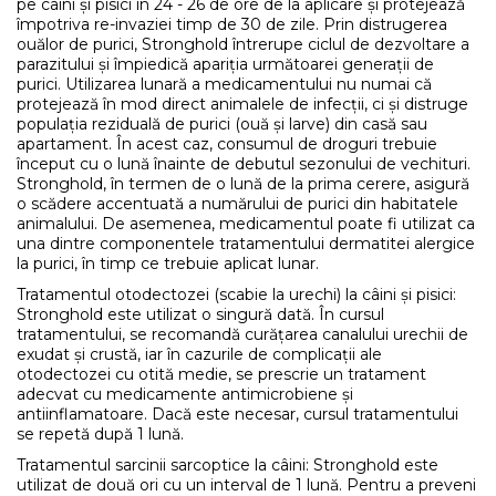
pe câini și pisici în 24 - 26 de ore de la aplicare și protejează
împotriva re-invaziei timp de 30 de zile. Prin distrugerea
ouălor de purici, Stronghold întrerupe ciclul de dezvoltare a
parazitului și împiedică apariția următoarei generații de
purici. Utilizarea lunară a medicamentului nu numai că
protejează în mod direct animalele de infecții, ci și distruge
populația reziduală de purici (ouă și larve) din casă sau
apartament. În acest caz, consumul de droguri trebuie
început cu o lună înainte de debutul sezonului de vechituri.
Stronghold, în termen de o lună de la prima cerere, asigură
o scădere accentuată a numărului de purici din habitatele
animalului. De asemenea, medicamentul poate fi utilizat ca
una dintre componentele tratamentului dermatitei alergice
la purici, în timp ce trebuie aplicat lunar.
Tratamentul otodectozei (scabie la urechi) la câini și pisici:
Stronghold este utilizat o singură dată. În cursul
tratamentului, se recomandă curățarea canalului urechii de
exudat și crustă, iar în cazurile de complicații ale
otodectozei cu otită medie, se prescrie un tratament
adecvat cu medicamente antimicrobiene și
antiinflamatoare. Dacă este necesar, cursul tratamentului
se repetă după 1 lună.
Tratamentul sarcinii sarcoptice la câini: Stronghold este
utilizat de două ori cu un interval de 1 lună. Pentru a preveni