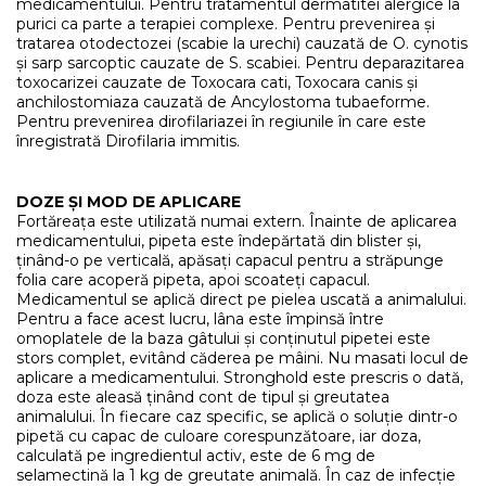
medicamentului. Pentru tratamentul dermatitei alergice la
purici ca parte a terapiei complexe. Pentru prevenirea și
tratarea otodectozei (scabie la urechi) cauzată de O. cynotis
și sarp sarcoptic cauzate de S. scabiei. Pentru deparazitarea
toxocarizei cauzate de Toxocara cati, Toxocara canis și
anchilostomiaza cauzată de Ancylostoma tubaeforme.
Pentru prevenirea dirofilariazei în regiunile în care este
înregistrată Dirofilaria immitis.
DOZE ȘI MOD DE APLICARE
Fortăreața este utilizată numai extern. Înainte de aplicarea
medicamentului, pipeta este îndepărtată din blister și,
ținând-o pe verticală, apăsați capacul pentru a străpunge
folia care acoperă pipeta, apoi scoateți capacul.
Medicamentul se aplică direct pe pielea uscată a animalului.
Pentru a face acest lucru, lâna este împinsă între
omoplatele de la baza gâtului și conținutul pipetei este
stors complet, evitând căderea pe mâini. Nu masati locul de
aplicare a medicamentului. Stronghold este prescris o dată,
doza este aleasă ținând cont de tipul și greutatea
animalului. În fiecare caz specific, se aplică o soluție dintr-o
pipetă cu capac de culoare corespunzătoare, iar doza,
calculată pe ingredientul activ, este de 6 mg de
selamectină la 1 kg de greutate animală. În caz de infecție