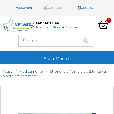
info@vet.md
08:00 - 17:00
022011082
0
UNDE NE AFLAM
Mircea cel Bătrân 34 Chisinau
Arata Menu
Acasa
Medicamente
Stronghold 45 mg pisici 2,6 - 7,5 kg, 1
pipetă antiparazitare