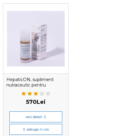
HepaticON, supliment
nutraceutic pentru
regenerarea si protectia
hepatica la caini si pisici,
GEL 50 ML
570Lei
vezi detalii
adauga in cos