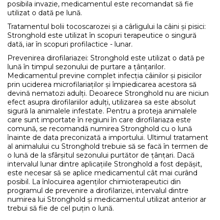
posibila invazie, medicamentul este recomandat să fie
utilizat o dată pe lună.
Tratamentul bolii tocoscarozei și a cârligului la câini și pisici:
Stronghold este utilizat în scopuri terapeutice o singură
dată, iar în scopuri profilactice - lunar.
Prevenirea dirofilariazei: Stronghold este utilizat o dată pe
lună în timpul sezonului de purtare a țânțarilor.
Medicamentul previne complet infecția câinilor și pisicilor
prin uciderea microfilariaților și împiedicarea acestora să
devină nematozi adulți. Deoarece Stronghold nu are niciun
efect asupra dirofilariilor adulți, utilizarea sa este absolut
sigură la animalele infestate. Pentru a proteja animalele
care sunt importate în regiuni în care dirofilariaza este
comună, se recomandă numirea Stronghold cu o lună
înainte de data preconizată a importului. Ultimul tratament
al animalului cu Stronghold trebuie să se facă în termen de
o lună de la sfârșitul sezonului purtător de țânțari. Dacă
intervalul lunar dintre aplicațiile Stronghold a fost depășit,
este necesar să se aplice medicamentul cât mai curând
posibil. La înlocuirea agenților chimioterapeutici din
programul de prevenire a dirofilarizei, intervalul dintre
numirea lui Stronghold și medicamentul utilizat anterior ar
trebui să fie de cel puțin o lună.