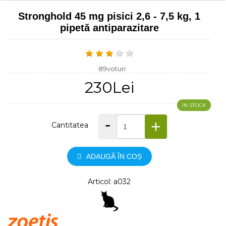
Stronghold 45 mg pisici 2,6 - 7,5 kg, 1
pipetă antiparazitare
89voturi
230Lei
IN STOCK
-
+
Cantitatea
ADAUGĂ ÎN COȘ
Articol: a032