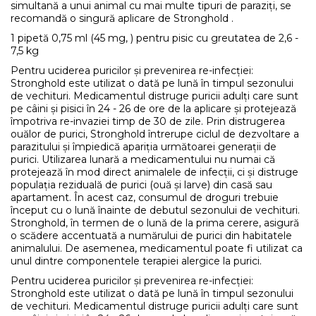
simultană a unui animal cu mai multe tipuri de paraziți, se
recomandă o singură aplicare de Stronghold .
1 pipetă 0,75 ml (45 mg, ) pentru pisic cu greutatea de 2,6 -
7,5 kg
Pentru uciderea puricilor și prevenirea re-infecției:
Stronghold este utilizat o dată pe lună în timpul sezonului
de vechituri. Medicamentul distruge puricii adulți care sunt
pe câini și pisici în 24 - 26 de ore de la aplicare și protejează
împotriva re-invaziei timp de 30 de zile. Prin distrugerea
ouălor de purici, Stronghold întrerupe ciclul de dezvoltare a
parazitului și împiedică apariția următoarei generații de
purici. Utilizarea lunară a medicamentului nu numai că
protejează în mod direct animalele de infecții, ci și distruge
populația reziduală de purici (ouă și larve) din casă sau
apartament. În acest caz, consumul de droguri trebuie
început cu o lună înainte de debutul sezonului de vechituri.
Stronghold, în termen de o lună de la prima cerere, asigură
o scădere accentuată a numărului de purici din habitatele
animalului. De asemenea, medicamentul poate fi utilizat ca
unul dintre componentele terapiei alergice la purici.
Pentru uciderea puricilor și prevenirea re-infecției:
Stronghold este utilizat o dată pe lună în timpul sezonului
de vechituri. Medicamentul distruge puricii adulți care sunt