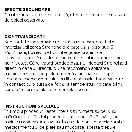
EFECTE SECUNDARE
Cu utilizarea și dozarea corectă, efectele secundare nu sunt
de obicei observate.
CONTRAINDICAȚII
Sensibilitate individuală crescută la medicament. Este
interzisă utilizarea Stronghold la cățeluși și pisoi sub 6
săptămâni, bolnavi de boli infecțioase și animale
convalescente. Nu utilizați medicamentul în interior și nici
nu injectați. Când tratați otodectoza, nu injectați Stronghold
direct în canalul urechii. Nu se recomandă aplicarea
medicamentului pe pielea umedă a animalelor. După
aplicarea medicamentului, nu lăsați animalul tratat să intre
în contact cu o sursă de foc și la temperaturi ridicate până
când părul animalului este complet uscat.
I
NSTRUCȚIUNI SPECIALE
În timpul procedurii, este interzis să fumezi, să bei și să
mănânci. La sfârșitul procedurii, ar trebui să vă spălați pe
mâini cu apă caldă și săpun. În caz de contact accidental al
medicamentului pe piele sau mucoase, acesta trebuie