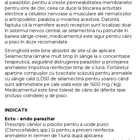
al paraziților, pentru a crește permeabilitatea membranelor
pentru ionii de clor, ceea ce duce la blocarea activității
electrice a celulelor nervoase și musculare ale nematozilor
și artropodelor, paralizia și moartea acestora. Datorită
faptului că la mamifere acești receptori sunt localizați doar
în sistemul nervos central, iar selamectina nu pătrunde în
bariera sânge-creier, medicamentul este sigur pentru câini
și pisici în doze recomandate.
Stronghold este bine absorbit de site-ul de aplicare.
Selamectina rămâne mult timp în sânge la o concentrație
terapeutică, asigurând distrugerea paraziților și protejarea
animalelor împotriva reinfecției timp de o lună. Fortărețul
aparține compușilor cu toxicitate scăzută pentru animalele
cu sânge cald (LD50 de selamectină pentru șoareci când
sunt administrate pe cale orală este de 1600 mg / kg).
Medicamentul este bine tolerat de câinii de diferite rase
(inclusiv colindele) și de pisici.
INDICATII
Ecto - endo parazitar
Prescripți câinilor și pisicilor pentru a ucide purici
(Сtenocefalides spp.) Și pentru a preveni reinfecția
animalelor în termen de 1 lună după aplicarea