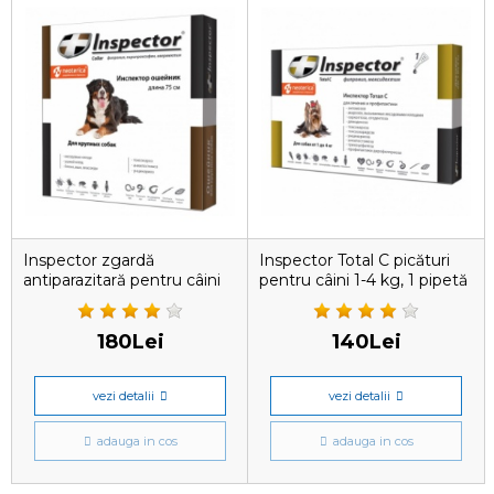
Inspector zgardă
Inspector Total C picături
antiparazitară pentru câini
pentru câini 1-4 kg, 1 pipetă
de rasă mare , 75 cm
180Lei
140Lei
vezi detalii
vezi detalii
adauga in cos
adauga in cos