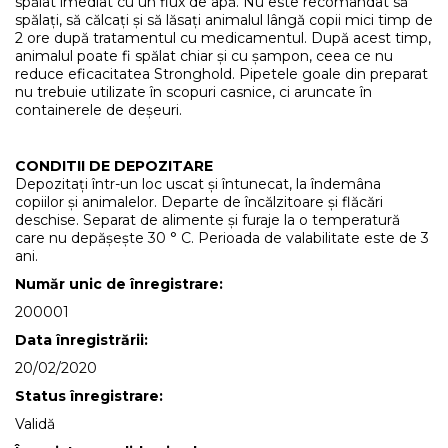
spălat imediat cu un flux de apă. Nu este recomandat să
spălați, să călcați și să lăsați animalul lângă copii mici timp de
2 ore după tratamentul cu medicamentul. După acest timp,
animalul poate fi spălat chiar și cu șampon, ceea ce nu
reduce eficacitatea Stronghold. Pipetele goale din preparat
nu trebuie utilizate în scopuri casnice, ci aruncate în
containerele de deșeuri.
CONDITII DE DEPOZITARE
Depozitați într-un loc uscat și întunecat, la îndemâna
copiilor și animalelor. Departe de încălzitoare și flăcări
deschise. Separat de alimente și furaje la o temperatură
care nu depășește 30 ° C. Perioada de valabilitate este de 3
ani.
Număr unic de înregistrare:
200001
Data înregistrării:
20/02/2020
Status înregistrare:
Validă