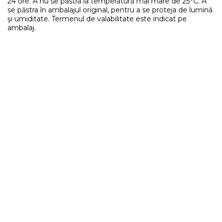
24 ore. A nu se păstra la temperatură mai mare de 25°C. A
se păstra în ambalajul original, pentru a se proteja de lumină
şi umiditate. Termenul de valabilitate este indicat pe
ambalaj.