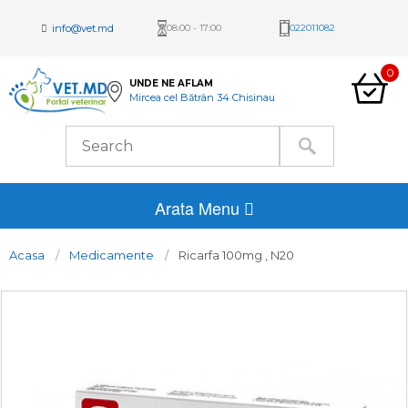
info@vet.md
08:00 - 17:00
022011082
0
UNDE NE AFLAM
Mircea cel Bătrân 34 Chisinau
Arata Menu
Acasa
Medicamente
Ricarfa 100mg , N20