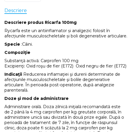
Descriere
Descriere produs Ricarfa 100mg
Rycarfa este un antiinflamator și analgezic folosit în
afecțiunile musculoscheletale și boli degenerative articulare.
Specie
:Câini.
Compoziţie
Substanţă activă: Carprofen 100 mg
Excipienţi: Oxid roşu de fier (E172) Oxid negru de fier (E172)
Indicaţii
Reducerea inflamaţiei şi durerii determinate de
afecţiunile musculoscheletale şi bolile degenerative
articulare. În perioada post-operatorie, după analgezie
parenterală.
Doze şi mod de administrare
Administrare orală. Doza zilnică iniţială recomandată este
de 2 până la 4 mg carprofen per kg greutate corporală, în
administrare unică sau divizată în două prize egale. După o
perioadă de tratament de 7 zile, în funcţie de răspunsul
clinic, doza poate fi scăzută la 2 mg carprofen per kg