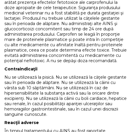
arătat prezenţa efectelor fetotoxice ale carprofenului la
doze apropiate de cele terapeutice. Siguranţa produsului
medicinal veterinar nu a fost stabilită pe durata gestaţiei şi
lactaţiei. Produsul nu trebuie utilizat la căţelele gestante
sau în perioada de alăptare. Nu administraţi alte AINS şi
glucocorticoizi concomitent sau timp de 24 ore după
administrarea produsului. Carprofen se leagă în proporţie
mare de proteinele plasmatice şi poate intra în competiţie
cu alte medicamente cu afinitate înaltă pentru proteinele
plasmatice, ceea ce poate determina efecte toxice. Trebuie
evitată administrarea concomitentă cu medicamente cu
potenţial nefrotoxic. A nu se depăşi doza recomandată.
Contraindicaţii
Nu se utilizează la pisică. Nu se utilizează la căţele gestante
sau în perioada de alăptare. Nu se utilizează la câinii cu
vârsta sub 10 săptămâni. Nu se utilizează în caz de
hipersensibilitate la substanţa activă sau la oricare dintre
excipienţi. Nu se utilizează la câinii cu boli cardiace, hepatice
sau renale, în cazul posibilităţii apariţiei ulceraţiilor sau
hemoragiilor gastrointestinale, sau în cazul unei discrazii
sanguine cunoscute.
Reacţii adverse
În timpul tratamentului cu AINS au fost raportate