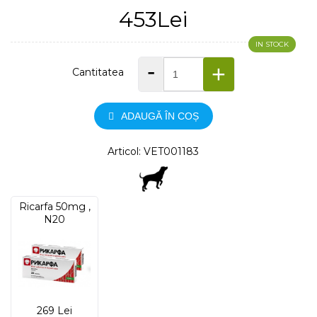
453Lei
IN STOCK
-
+
Cantitatea
ADAUGĂ ÎN COȘ
Articol: VET001183
Ricarfa 50mg ,
N20
269 Lei