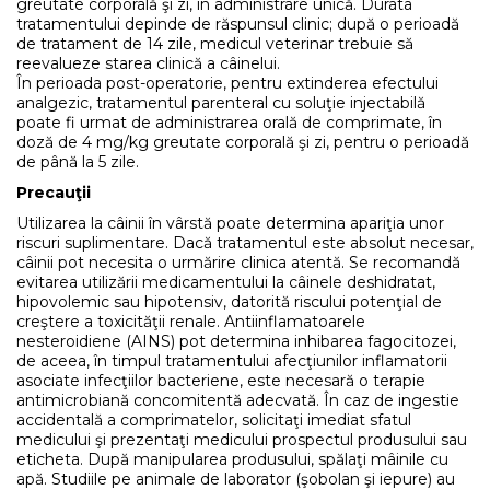
greutate corporală şi zi, în administrare unică. Durata
tratamentului depinde de răspunsul clinic; după o perioadă
de tratament de 14 zile, medicul veterinar trebuie să
reevalueze starea clinică a câinelui.
În perioada post-operatorie, pentru extinderea efectului
analgezic, tratamentul parenteral cu soluţie injectabilă
poate fi urmat de administrarea orală de comprimate, în
doză de 4 mg/kg greutate corporală şi zi, pentru o perioadă
de până la 5 zile.
Precauţii
Utilizarea la câinii în vârstă poate determina apariţia unor
riscuri suplimentare. Dacă tratamentul este absolut necesar,
câinii pot necesita o urmărire clinica atentă. Se recomandă
evitarea utilizării medicamentului la câinele deshidratat,
hipovolemic sau hipotensiv, datorită riscului potenţial de
creştere a toxicităţii renale. Antiinflamatoarele
nesteroidiene (AINS) pot determina inhibarea fagocitozei,
de aceea, în timpul tratamentului afecţiunilor inflamatorii
asociate infecţiilor bacteriene, este necesară o terapie
antimicrobiană concomitentă adecvată. În caz de ingestie
accidentală a comprimatelor, solicitaţi imediat sfatul
medicului şi prezentaţi medicului prospectul produsului sau
eticheta. După manipularea produsului, spălaţi mâinile cu
apă. Studiile pe animale de laborator (şobolan şi iepure) au