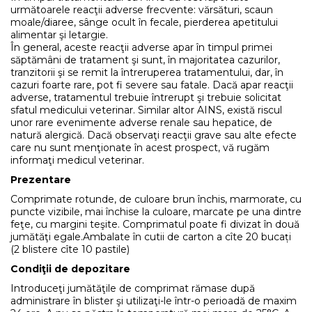
următoarele reacţii adverse frecvente: vărsături, scaun
moale/diaree, sânge ocult în fecale, pierderea apetitului
alimentar şi letargie.
În general, aceste reacţii adverse apar în timpul primei
săptămâni de tratament şi sunt, în majoritatea cazurilor,
tranzitorii şi se remit la întreruperea tratamentului, dar, în
cazuri foarte rare, pot fi severe sau fatale. Dacă apar reacţii
adverse, tratamentul trebuie întrerupt şi trebuie solicitat
sfatul medicului veterinar. Similar altor AINS, există riscul
unor rare evenimente adverse renale sau hepatice, de
natură alergică. Dacă observaţi reacţii grave sau alte efecte
care nu sunt menţionate în acest prospect, vă rugăm
informaţi medicul veterinar.
Prezentare
Comprimate rotunde, de culoare brun închis, marmorate, cu
puncte vizibile, mai închise la culoare, marcate pe una dintre
feţe, cu margini teşite. Comprimatul poate fi divizat în două
jumătăţi egale.Ambalate în cutii de carton a cîte 20 bucați
(2 blistere cîte 10 pastile)
Condiţii de depozitare
Introduceţi jumătăţile de comprimat rămase după
administrare în blister şi utilizaţi-le într-o perioadă de maxim