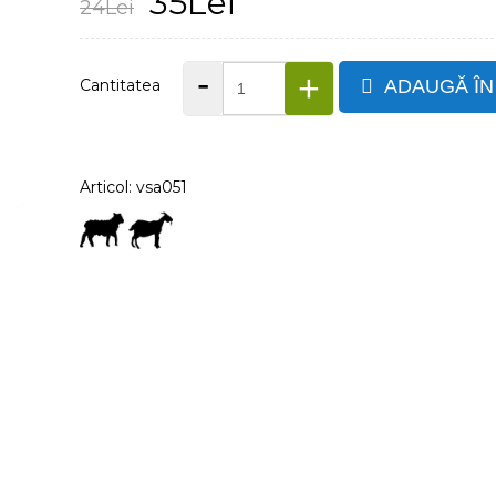
35Lei
24Lei
-
+
Cantitatea
ADAUGĂ ÎN
Articol: vsa051