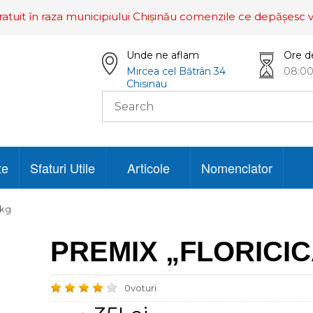
ratuit în raza municipiului Chișinău comenzile ce depășesc v
Unde ne aflam
Ore d
Mircea cel Bătrân 34
08:00
Chisinau
te
Sfaturi Utile
Articole
Nomenclator
1kg
PREMIX „FLORICIC
0voturi