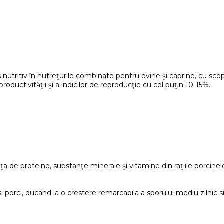
s nutritiv în nutreţurile combinate pentru ovine şi caprine, cu scop
roductivităţii şi a indicilor de reproducţie cu cel puţin 10-15%.
de proteine, substanţe minerale şi vitamine din raţiile porcinelor
i porci, ducand la o crestere remarcabila a sporului mediu zilnic s