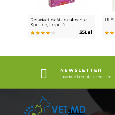
Relaxivet picături calmante
ULEI
Spot-on, 1 pipetă
35Lei
NEWSLETTER
Inscriete la noutatile noastre