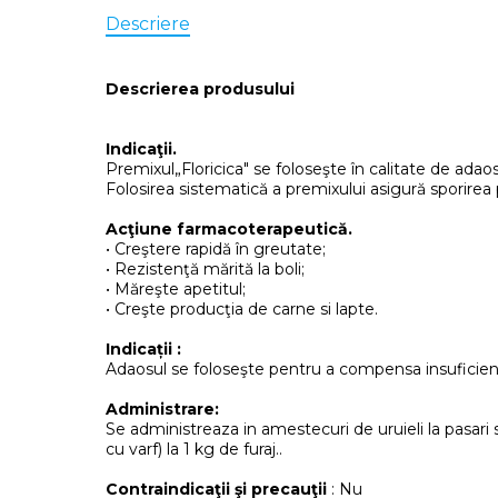
Descriere
Descrierea produsului
Indicaţii.
Premixul„Floricica" se foloseşte în calitate de adao
Folosirea sistematică a premixului asigură sporirea p
Acţiune farmacoterapeutică.
• Creştere rapidă în greutate;
• Rezistenţă mărită la boli;
• Măreşte apetitul;
• Creşte producţia de carne si lapte.
Indicații :
Adaosul se foloseşte pentru a compensa insuficienţa 
Administrare:
Se administreaza in amestecuri de uruieli la pasari s
cu varf) la 1 kg de furaj..
Contraindicaţii şi precauţii
: Nu