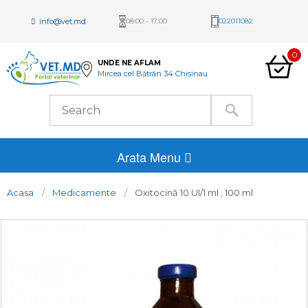
info@vet.md
08:00 - 17:00
022011082
0
UNDE NE AFLAM
Mircea cel Bătrân 34 Chisinau
Arata Menu
Acasa
Medicamente
Oxitocină 10 UI/1 ml , 100 ml