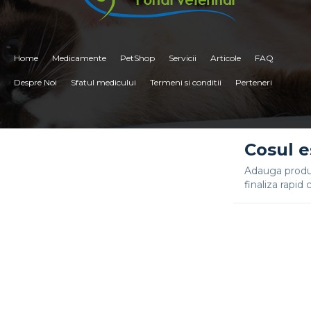
Home
Medicamente
PetShop
Servicii
Articole
FAQ
Despre Noi
Sfatul medicului
Termeni si conditii
Perteneri
<
Cosul e
Adauga produs
finaliza rapi