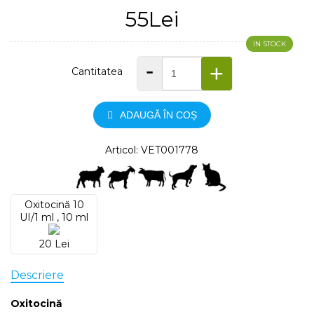
55Lei
IN STOCK
-
+
Cantitatea
ADAUGĂ ÎN COȘ
Articol: VET001778
Oxitocină 10
UI/1 ml , 10 ml
20 Lei
Descriere
Oxitocină