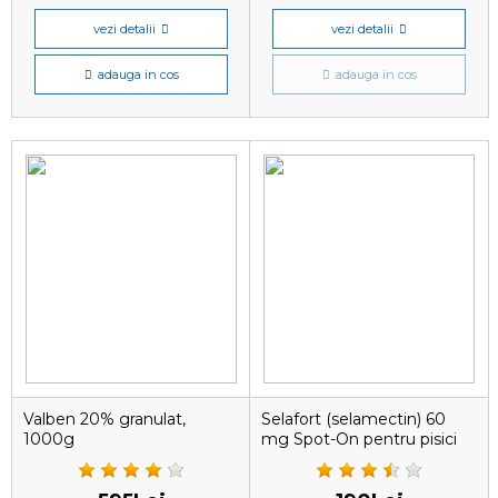
vezi detalii
vezi detalii
adauga in cos
adauga in cos
Valben 20% granulat,
Selafort (selamectin) 60
1000g
mg Spot-On pentru pisici
7.6-10 kg , 1 pipeta