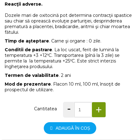
Reacţii adverse.
Dozele mari de oxitocină pot determina contracţii spastice
sau chiar să oprească evoluţie parturiţiei, desprinderea
prematură a placentei, bradicardie, aritmii şi chiar moartea
fătului.
Timp de aşteptare
. Carne şi organe : 0 zile.
Conditii de pastrare
. La loc uscat, ferit de lumină la
temperatura +3 +12ºC. Transportarea (pînă la 3 zile) se
permite la la temperatura +25ºC. Este strict interzis
îngheţarea produsului.
Termen de valabilitate
. 2 ani
Mod de prezentare
. Flacon 10 ml, 100 ml, însoţit de
prospectul de utilizare.
-
+
Cantitatea
ADAUGĂ ÎN COȘ