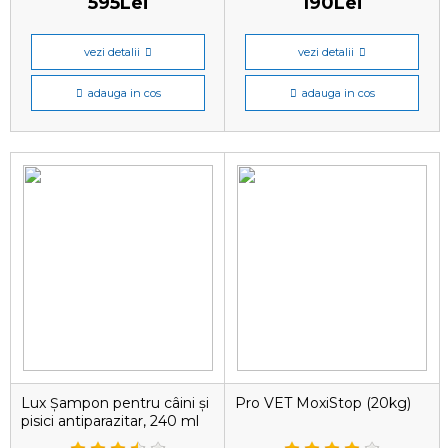
595Lei
190Lei
vezi detalii
vezi detalii
adauga in cos
adauga in cos
Lux Șampon pentru câini și
Pro VET MoxiStop (20kg)
pisici antiparazitar, 240 ml