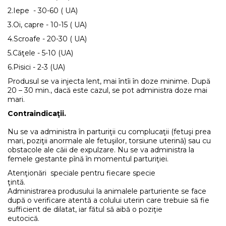
2.Iepe - 30-60 ( UA)
3.Oi, capre - 10-15 ( UA)
4.Scroafe - 20-30 ( UA)
5.Căţele - 5-10 (UA)
6.Pisici - 2-3 (UA)
Produsul se va injecta lent, mai întîi în doze minime. După
20 – 30 min., dacă este cazul, se pot administra doze mai
mari.
Contraindica
Nu se va administra în parturiţii cu complucaţii (fetuşi prea
mari, poziţii anormale ale fetuşilor, torsiune uterină) sau cu
obstacole ale căii de expulzare. Nu se va administra la
femele gestante pînă în momentul parturiţiei.
Atenţionări speciale pentru fiecare specie
ţintă.
Administrarea produsului la animalele parturiente se face
după o verificare atentă a colului uterin care trebuie să fie
sufficient de dilatat, iar fătul să aibă o poziţie
eutocică.