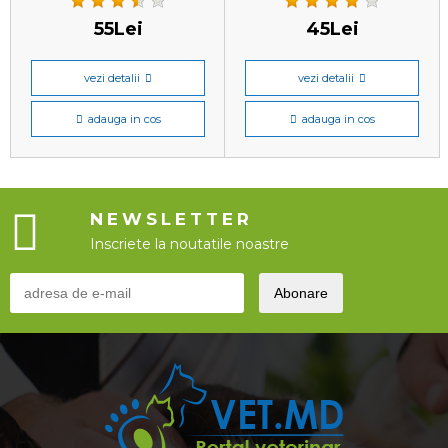
55Lei
45Lei
vezi detalii
vezi detalii
adauga in cos
adauga in cos
NEWSLETTER
Inscriete la noutatile noastre