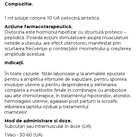
Compozitie.
1 ml soluţie conţine 10 UA oxitocină sintetică.
Acţiune farmacoterapeutică.
Oxitocina este hormonul hipofizar cu structură proteico –
peptidică. Posedă acţiuni stimulatoare asupra musculaturii
netede a uterului, are efect uterotonic, manifestat prin
scurtarea frecvenţei şi contracţiilor miometrului şi creşterea
amplitudii acestuia.
Indicaţii.
În toate cazurile fătări laborioase şi la animalele epuizate
pentru a amplifica eforturile de expulzare, pentru sporirea
involuţiei uterine şi pentru desprinderea şi eliminarea
completă a invelitorilor fetale în combinaţie cu antibiotice
sau alte chimioterapice, în tratamentul hipotoniilor, atoniilor,
hemoragiilor uterine, agalaxiei post partum la scroafe,
eliberarea laptelui rizidual şi tratamentul
mamitelo
Mod de administrare si doze.
Subcutan sau intramuscular în doze (UA):
1.Vaci - 30-60 (UA)