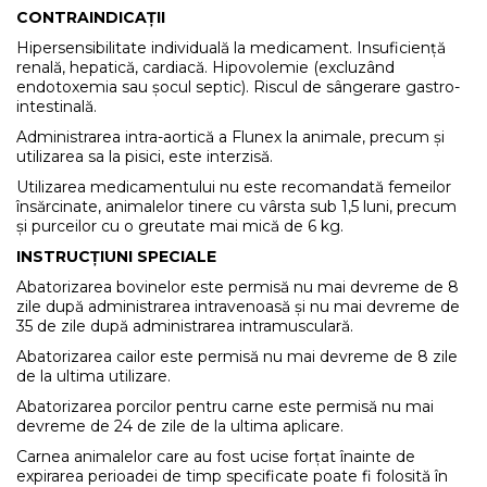
CONTRAINDICAȚII
Hipersensibilitate individuală la medicament. Insuficiență
renală, hepatică, cardiacă. Hipovolemie (excluzând
endotoxemia sau șocul septic). Riscul de sângerare gastro-
intestinală.
Administrarea intra-aortică a Flunex la animale, precum și
utilizarea sa la pisici, este interzisă.
Utilizarea medicamentului nu este recomandată femeilor
însărcinate, animalelor tinere cu vârsta sub 1,5 luni, precum
și purceilor cu o greutate mai mică de 6 kg.
INSTRUCȚIUNI SPECIALE
Abatorizarea bovinelor este permisă nu mai devreme de 8
zile după administrarea intravenoasă și nu mai devreme de
35 de zile după administrarea intramusculară.
Abatorizarea cailor este permisă nu mai devreme de 8 zile
de la ultima utilizare.
Abatorizarea porcilor pentru carne este permisă nu mai
devreme de 24 de zile de la ultima aplicare.
Carnea animalelor care au fost ucise forțat înainte de
expirarea perioadei de timp specificate poate fi folosită în