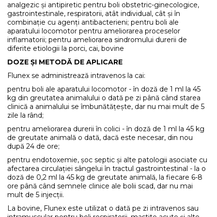
analgezic și antipiretic pentru boli obstetric-ginecologice,
gastrointestinale, respiratorii, atât individual, cât și în
combinație cu agenți antibacterieni; pentru boli ale
aparatului locomotor pentru ameliorarea proceselor
inflamatorii; pentru ameliorarea sindromului durerii de
diferite etiologii la porci, cai, bovine
DOZE ȘI METODĂ DE APLICARE
Flunex se administrează intravenos la cai:
pentru boli ale aparatului locomotor - în doză de 1 ml la 45
kg din greutatea animalului o dată pe zi până când starea
clinică a animalului se îmbunătățește, dar nu mai mult de 5
zile la rând;
pentru ameliorarea durerii în colici - în doză de 1 ml la 45 kg
de greutate animală o dată, dacă este necesar, din nou
după 24 de ore;
pentru endotoxemie, șoc septic și alte patologii asociate cu
afectarea circulației sângelui în tractul gastrointestinal - la o
doză de 0,2 ml la 45 kg de greutate animală, la fiecare 6-8
ore până când semnele clinice ale bolii scad, dar nu mai
mult de 5 injecții.
La bovine, Flunex este utilizat o dată pe zi intravenos sau
intramuscular pentru boli respiratorii, mastite acute și alte