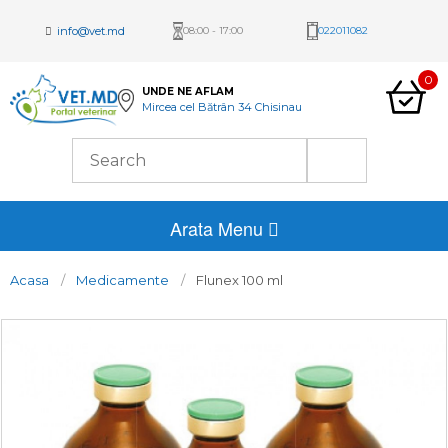
info@vet.md
08:00 - 17:00
022011082
0
UNDE NE AFLAM
Mircea cel Bătrân 34 Chisinau
Arata Menu
Acasa
Medicamente
Flunex 100 ml