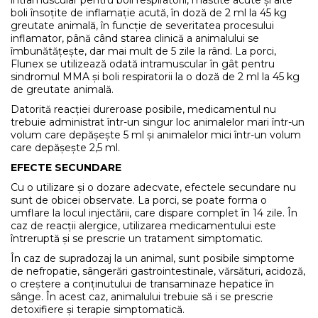
boli însoțite de inflamație acută, în doză de 2 ml la 45 kg
greutate animală, în funcție de severitatea procesului
inflamator, până când starea clinică a animalului se
îmbunătățește, dar mai mult de 5 zile la rând. La porci,
Flunex se utilizează odată intramuscular în gât pentru
sindromul MMA și boli respiratorii la o doză de 2 ml la 45 kg
de greutate animală.
Datorită reacției dureroase posibile, medicamentul nu
trebuie administrat într-un singur loc animalelor mari într-un
volum care depășește 5 ml și animalelor mici într-un volum
care depășește 2,5 ml.
EFECTE SECUNDARE
Cu o utilizare și o dozare adecvate, efectele secundare nu
sunt de obicei observate. La porci, se poate forma o
umflare la locul injectării, care dispare complet în 14 zile. În
caz de reacții alergice, utilizarea medicamentului este
întreruptă și se prescrie un tratament simptomatic.
În caz de supradozaj la un animal, sunt posibile simptome
de nefropatie, sângerări gastrointestinale, vărsături, acidoză,
o creștere a conținutului de transaminaze hepatice în
sânge. În acest caz, animalului trebuie să i se prescrie
detoxifiere și terapie simptomatică.