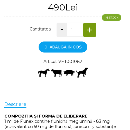
490Lei
IN STOCK
-
+
Cantitatea
ADAUGĂ ÎN COȘ
Articol: VET001082
Descriere
COMPOZIȚIA ȘI FORMA DE ELIBERARE
1 ml de Flunex conține flunixină meglumină - 83 mg
(echivalent cu 50 mg de flunixină), precum și substanțe