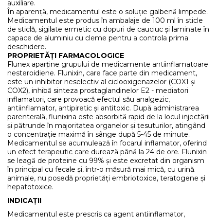
auxiliare.
În aparență, medicamentul este o soluție galbenă limpede.
Medicamentul este produs în ambalaje de 100 ml în sticle
de sticlă, sigilate ermetic cu dopuri de cauciuc și laminate în
capace de aluminiu cu cleme pentru a controla prima
deschidere.
PROPRIETĂȚI FARMACOLOGICE
Flunex aparține grupului de medicamente antiinflamatoare
nesteroidiene. Flunixin, care face parte din medicament,
este un inhibitor neselectiv al ciclooxigenazelor (COX1 și
COX2), inhibă sinteza prostaglandinelor E2 - mediatori
inflamatori, care provoacă efectul său analgezic,
antiinflamator, antipiretic și antitoxic. După administrarea
parenterală, flunixina este absorbită rapid de la locul injectării
și pătrunde în majoritatea organelor și țesuturilor, atingând
o concentrație maximă în sânge după 5-45 de minute.
Medicamentul se acumulează în focarul inflamator, oferind
un efect terapeutic care durează până la 24 de ore. Flunixin
se leagă de proteine ​​cu 99% și este excretat din organism
în principal cu fecale și, într-o măsură mai mică, cu urină.
animale, nu posedă proprietăți embriotoxice, teratogene și
hepatotoxice.
INDICAȚII
Medicamentul este prescris ca agent antiinflamator,