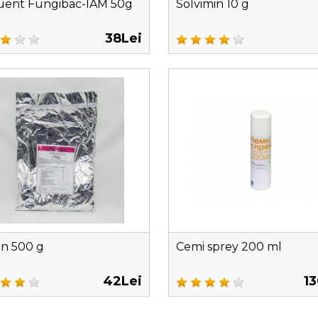
ent Fungibac-IAM 50g
Solvimin 10 g
38Lei
an 500 g
Cemi sprey 200 ml
42Lei
1