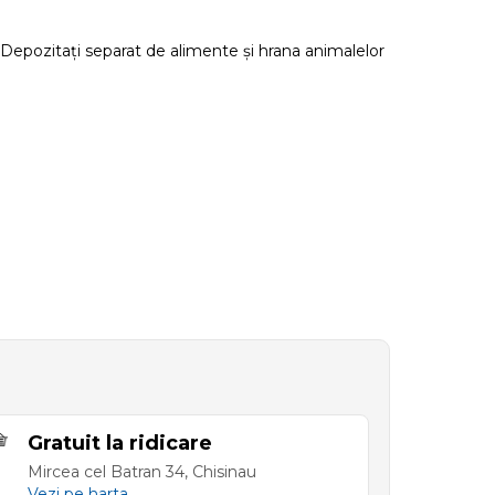
r. Depozitați separat de alimente și hrana animalelor
Gratuit la ridicare
Mircea cel Batran 34, Chisinau
Vezi pe harta