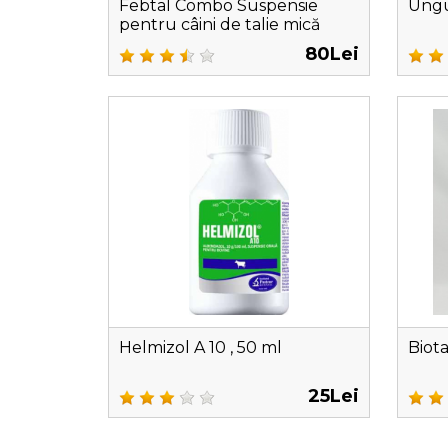
Febtal Combo Suspensie
Ungu
pentru câini de talie mică
80Lei
Helmizol A 10 , 50 ml
Biot
25Lei