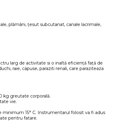
le, plămâni, țesut subcutanat, canale lacrimale,
larg de activitate si o inaltă eficiență față de
uchi, raie, capuse, paraziti renali, care paraziteaza
0 kg greutate corporală.
ate vie.
 minimum 15° C. Instrumentarul folosit va fi adus
cate pentru fatare.