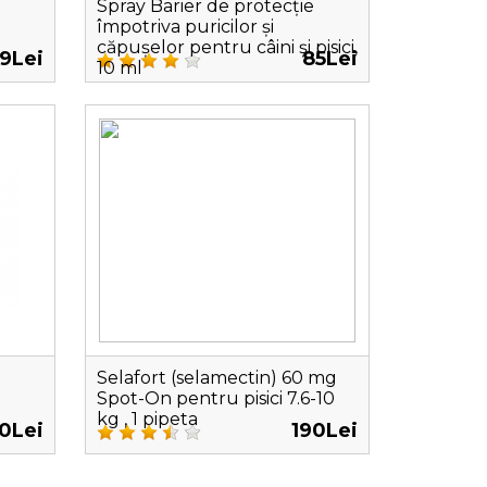
Spray Barier de protecție
împotriva puricilor și
căpușelor pentru câini și pisici,
9Lei
85Lei
10 ml
Selafort (selamectin) 60 mg
Spot-On pentru pisici 7.6-10
kg , 1 pipeta
30Lei
190Lei