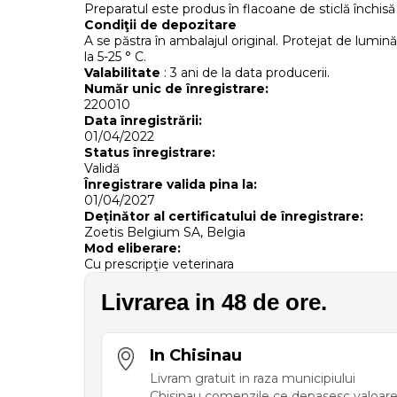
Preparatul este produs în flacoane de sticlă închisă
Condiţii de depozitare
A se păstra în ambalajul original. Protejat de lumin
la 5-25 ° C.
Valabilitate
: 3 ani de la data producerii.
Număr unic de înregistrare:
220010
Data înregistrării:
01/04/2022
Status înregistrare:
Validă
Înregistrare valida pina la:
01/04/2027
Deținător al certificatului de înregistrare:
Zoetis Belgium SA, Belgia
Mod eliberare:
Cu prescripţie veterinara
Livrarea in 48 de ore.
In Chisinau
Livram gratuit in raza municipiului
Chisinau comenzile ce depasesc valoar