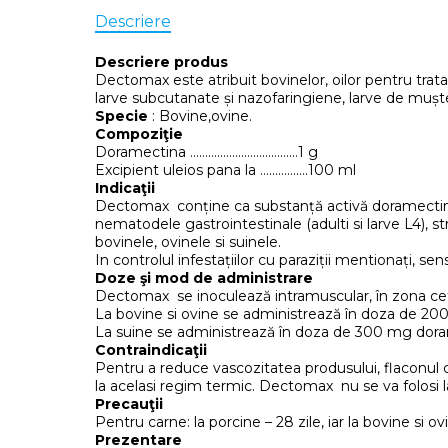
Descriere
Descriere produs
Dectomax este atribuit bovinelor, oilor pentru trat
larve subcutanate și nazofaringiene, larve de muște, 
Specie
: Bovine,ovine.
Compoziţie
Doramectina ………………………………1 g
Excipient uleios pana la …………….100 ml
Indicaţii
Dectomax conține ca substanță activă doramectina, 
nematodele gastrointestinale (adulti si larve L4), str
bovinele, ovinele si suinele.
In controlul infestațiilor cu paraziții mentionați, se
Doze şi mod de administrare
Dectomax se inoculează intramuscular, în zona cef
La bovine si ovine se administrează în doza de 20
La suine se administrează în doza de 300 mg doram
Contraindicaţii
Pentru a reduce vascozitatea produsului, flaconul
la acelasi regim termic. Dectomax nu se va folosi la 
Precauţii
Pentru carne: la porcine – 28 zile, iar la bovine si ovi
Prezentare