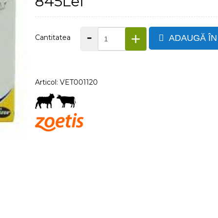
845Lei
-
+
Cantitatea
ADAUGĂ ÎN
Articol: VET001120