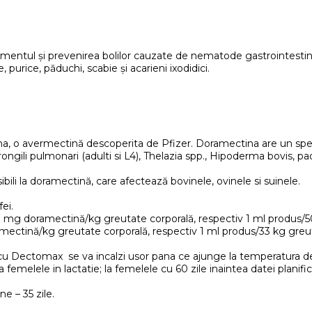
amentul și prevenirea bolilor cauzate de nematode gastrointestina
purice, păduchi, scabie și acarieni ixodidici.
o avermectină descoperita de Pfizer. Doramectina are un spectru 
ongili pulmonari (adulti si L4), Thelazia spp., Hipoderma bovis, pad
nsibili la doramectină, care afectează bovinele, ovinele si suinele.
ei.
0 mg doramectină/kg greutate corporală, respectiv 1 ml produs/5
ectină/kg greutate corporală, respectiv 1 ml produs/33 kg greut
 cu Dectomax se va incalzi usor pana ce ajunge la temperatura de
femelele in lactatie; la femelele cu 60 zile inaintea datei planifi
ne – 35 zile.