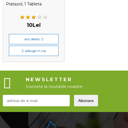
Pratazol, 1 Tableta
10Lei
vezi detalii
adauga in cos
NEWSLETTER
Inscriete la noutatile noastre