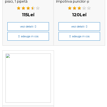
pisici, 1 pipetă
împotriva puricilor și
căpușelor pentru pisici și
câini, 100 ml
115Lei
120Lei
vezi detalii
vezi detalii
adauga in cos
adauga in cos