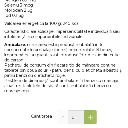
Seleniu 3 mcg
Molibden 2 μg
Iod 0,1 μg
Valoarea energetică la 100 g: 240 kcal
Caracteristici ale aplicației: hipersensibilitate individuală sau
intoleranță la componentele individuale.
Ambalare
: mâncarea este produsă ambalată în 6
comprimate în ambalaje (benzi) necontrolate. 8 benzi,
împreună cu un pliant, sunt introduse într-o cutie din cutie
de carton.
Pachetul de consum din fiecare tip de mâncare conține
tablete din două soiuri - patru benzi cu o etichetă albastră și
patru benzi cu o etichetă roșie.
Pastilele de dimineață sunt ambalate în benzi cu marcaje
albastre. Tabletele de seară sunt ambalate în benzi cu
marcaje roșii.
-
+
Cantitatea