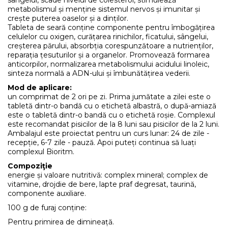
metabolismul și menține sistemul nervos și imunitar și
crește puterea oaselor și a dinților.
Tableta de seară conține componente pentru îmbogățirea
celulelor cu oxigen, curățarea rinichilor, ficatului, sângelui,
creșterea părului, absorbția corespunzătoare a nutrienților,
reparația țesuturilor și a organelor. Promovează formarea
anticorpilor, normalizarea metabolismului acidului linoleic,
sinteza normală a ADN-ului și îmbunătățirea vederii.
Mod de aplicare:
un comprimat de 2 ori pe zi. Prima jumătate a zilei este o
tabletă dintr-o bandă cu o etichetă albastră, o după-amiază
este o tabletă dintr-o bandă cu o etichetă roșie. Complexul
este recomandat pisicilor de la 8 luni sau pisicilor de la 2 luni.
Ambalajul este proiectat pentru un curs lunar: 24 de zile -
recepție, 6-7 zile - pauză. Apoi puteți continua să luați
complexul Bioritm.
Compoziţie
energie și valoare nutritivă: complex mineral; complex de
vitamine, drojdie de bere, lapte praf degresat, taurină,
componente auxiliare.
100 g de furaj conține:
Pentru primirea de dimineață.