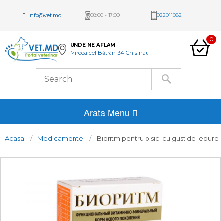
info@vet.md
08:00 - 17:00
022011082
0
UNDE NE AFLAM
Mircea cel Bătrân 34 Chisinau
Arata Menu
Acasa
Medicamente
Bioritm pentru pisici cu gust de iepure