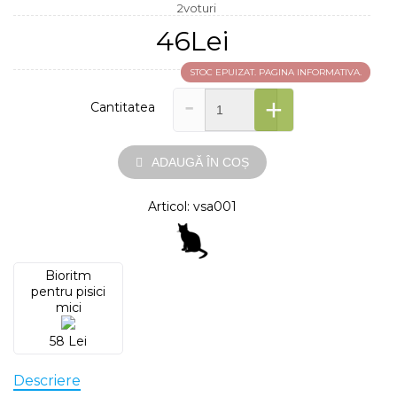
2voturi
46Lei
STOC EPUIZAT. PAGINA INFORMATIVA.
-
+
Cantitatea
ADAUGĂ ÎN COȘ
Articol: vsa001
Bioritm
pentru pisici
mici
58 Lei
Descriere