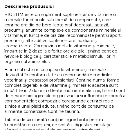
Descrierea produsului
BIORITM este un supliment suplimentar de vitamine și
minerale funcționale sub formă de comprimate, care
conține drojdie de bere, lapte praf degresat, lactoză,
precum și anumite complexe de componente minerale și
vitamine, în funcție de ora zilei recomandate pentru aport,
precum și alte aditive suplimentare, auxiliare și
aromatizante. Compoziția include vitamine și minerale,
împărțite în 2 doze la diferite ore ale zilei, ținând cont de
nevoile biologice și caracteristicile metabolismului lor în
organismul animalelor.
Bioritmul este un complex de vitamine și minerale
dezvoltat în conformitate cu recomandările medicilor
veterinari și crescători profesioniști. Conține numai forme
complet digerabile de vitamine și minerale; acestea sunt
împărțite în 2 doze în diferite momente ale zilei, ținând cont
de nevoile biologice ale organismului și influența reciprocă a
componentelor; compoziția corespunde cerinței reale
zilnice a unei pisici adulte, ținând cont de consumul de
alimente comerciale. Conține taurină.
Tableta de dimineață conține ingrediente pentru
îmbunătățirea creșterii, dezvoltării, digestiei, circulației
sângelui, scade nivelul de colesterol, stimulează