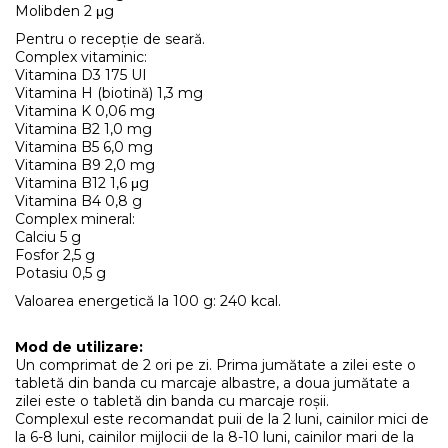
Molibden 2 μg
Pentru o recepție de seară.
Complex vitaminic:
Vitamina D3 175 UI
Vitamina H (biotină) 1,3 mg
Vitamina K 0,06 mg
Vitamina B2 1,0 mg
Vitamina B5 6,0 mg
Vitamina B9 2,0 mg
Vitamina B12 1,6 μg
Vitamina B4 0,8 g
Complex mineral:
Calciu 5 g
Fosfor 2,5 g
Potasiu 0,5 g
Valoarea energetică la 100 g: 240 kcal.
Mod de utilizare:
Un comprimat de 2 ori pe zi. Prima jumătate a zilei este o
tabletă din banda cu marcaje albastre, a doua jumătate a
zilei este o tabletă din banda cu marcaje roșii.
Complexul este recomandat puii de la 2 luni, cainilor mici de
la 6-8 luni, cainilor mijlocii de la 8-10 luni, cainilor mari de la