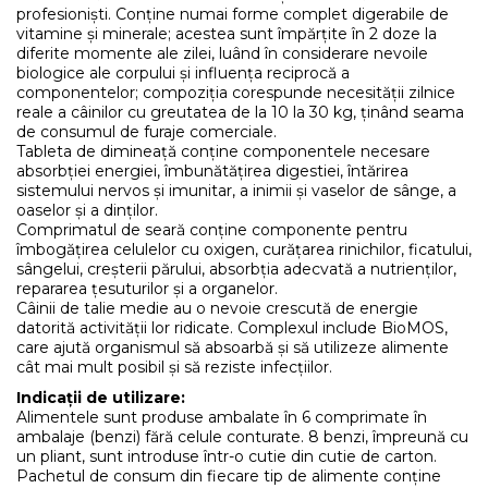
profesioniști. Conține numai forme complet digerabile de
vitamine și minerale; acestea sunt împărțite în 2 doze la
diferite momente ale zilei, luând în considerare nevoile
biologice ale corpului și influența reciprocă a
componentelor; compoziția corespunde necesității zilnice
reale a câinilor cu greutatea de la 10 la 30 kg, ținând seama
de consumul de furaje comerciale.
Tableta de dimineață conține componentele necesare
absorbției energiei, îmbunătățirea digestiei, întărirea
sistemului nervos și imunitar, a inimii și vaselor de sânge, a
oaselor și a dinților.
Comprimatul de seară conține componente pentru
îmbogățirea celulelor cu oxigen, curățarea rinichilor, ficatului,
sângelui, creșterii părului, absorbția adecvată a nutrienților,
repararea țesuturilor și a organelor.
Câinii de talie medie au o nevoie crescută de energie
datorită activității lor ridicate. Complexul include BioMOS,
care ajută organismul să absoarbă și să utilizeze alimente
cât mai mult posibil și să reziste infecțiilor.
Indicații de utilizare:
Alimentele sunt produse ambalate în 6 comprimate în
ambalaje (benzi) fără celule conturate. 8 benzi, împreună cu
un pliant, sunt introduse într-o cutie din cutie de carton.
Pachetul de consum din fiecare tip de alimente conține