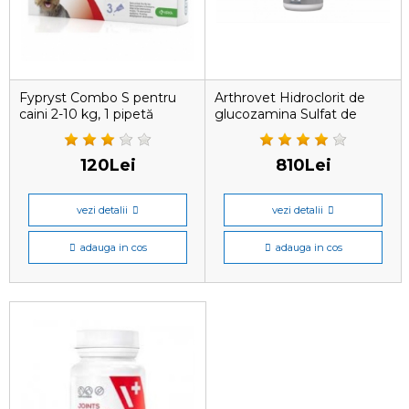
Fypryst Combo S pentru
Arthrovet Hidroclorit de
caini 2-10 kg, 1 pipetă
glucozamina Sulfat de
condroitina Hialuronat de
sodiu Vitamina C Tratarea
120Lei
810Lei
vezi detalii
vezi detalii
adauga in cos
adauga in cos