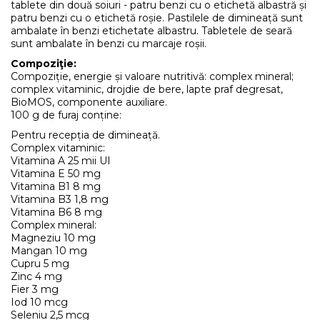
tablete din două soiuri - patru benzi cu o etichetă albastră și
patru benzi cu o etichetă roșie. Pastilele de dimineață sunt
ambalate în benzi etichetate albastru. Tabletele de seară
sunt ambalate în benzi cu marcaje roșii.
Compoziţie:
Compoziție, energie și valoare nutritivă: complex mineral;
complex vitaminic, drojdie de bere, lapte praf degresat,
BioMOS, componente auxiliare.
100 g de furaj conține:
Pentru recepția de dimineață.
Complex vitaminic:
Vitamina A 25 mii UI
Vitamina E 50 mg
Vitamina B1 8 mg
Vitamina B3 1,8 mg
Vitamina B6 8 mg
Complex mineral:
Magneziu 10 mg
Mangan 10 mg
Cupru 5 mg
Zinc 4 mg
Fier 3 mg
Iod 10 mcg
Seleniu 2,5 mcg