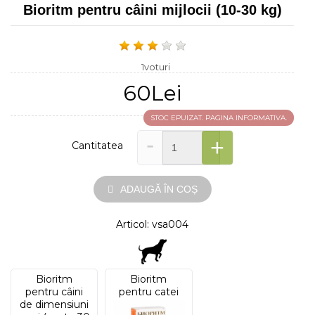
Bioritm pentru câini mijlocii (10-30 kg)
1voturi
60Lei
STOC EPUIZAT. PAGINA INFORMATIVA.
-
+
Cantitatea
ADAUGĂ ÎN COȘ
Articol: vsa004
Bioritm
Bioritm
pentru câini
pentru catei
de dimensiuni