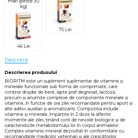
mari (peste 30
kg)
75 Lei
46 Lei
Descriere
Descrierea produsului
BIORITM este un supliment suplimentar de vitamine și
minerale funcționale sub formă de comprimate, care
conține drojdie de bere, lapte praf degresat, lactoză,
precum și anumite complexe de componente minerale și
vitamine, în funcție de ora zilei recomandate pentru aport și
alte aditivi auxiliari și aromatizanți. Compoziția include
vitamine și minerale, împărțite în 2 doze la diferite
momente ale zilei, ținând cont de nevoile biologice și de
caracteristicile metabolismului lor în corpul animalelor.
Complex vitaminic-mineral dezvoltat în conformitate cu
recomandările medicilor veterinari și ale crescătorilor