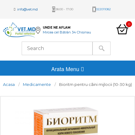
info@vet.md
08:00 - 17:00
022011082
0
UNDE NE AFLAM
Mircea cel Bătrân 34 Chisinau
Arata Menu
Acasa
Medicamente
Bioritm pentru câini mijlocii (10-30 kg)