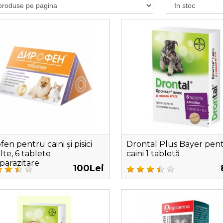
fen pentru caini și pisici
Drontal Plus Bayer pen
lte, 6 tablete
caini 1 tabletă
iparazitare
100Lei