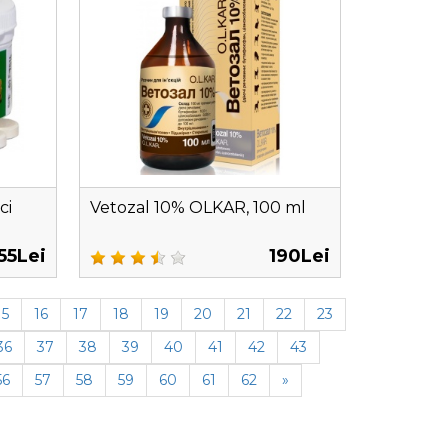
ci
Vetozal 10% OLKAR, 100 ml
55Lei
190Lei
15
16
17
18
19
20
21
22
23
36
37
38
39
40
41
42
43
56
57
58
59
60
61
62
»