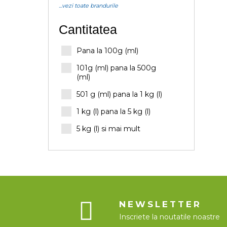
...vezi toate brandurile
Cantitatea
Pana la 100g (ml)
101g (ml) pana la 500g
(ml)
501 g (ml) pana la 1 kg (l)
1 kg (l) pana la 5 kg (l)
5 kg (l) si mai mult
NEWSLETTER
Inscriete la noutatile noastre