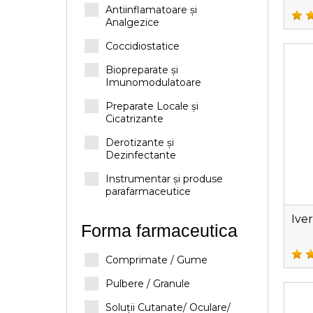
Antiinflamatoare și
Analgezice
Coccidiostatice
Biopreparate și
Imunomodulatoare
Preparate Locale și
Cicatrizante
Derotizante și
Dezinfectante
Instrumentar și produse
parafarmaceutice
Ive
Forma farmaceutica
Comprimate / Gume
Pulbere / Granule
Soluții Cutanate/ Oculare/