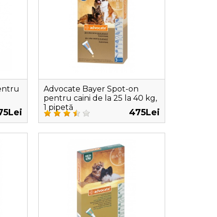
entru
Advocate Bayer Spot-on
pentru caini de la 25 la 40 kg,
1 pipetă
75Lei
475Lei