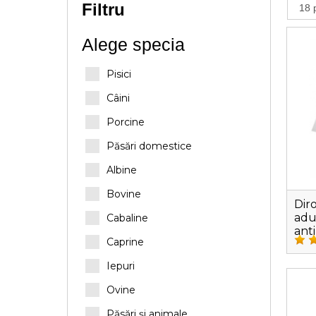
Filtru
Alege specia
Pisici
Câini
Porcine
Păsări domestice
Albine
Bovine
Diro
adu
Cabaline
ant
Caprine
Iepuri
Ovine
Păsări și animale