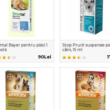
ntal Bayer pentru pisici 1
Stop Prurit suspensie p
letă
câini, 15 ml
90Lei
1