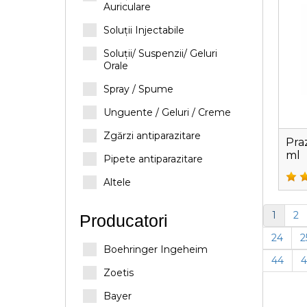
Auriculare
Soluții Injectabile
Soluții/ Suspenzii/ Geluri
Orale
Spray / Spume
Unguente / Geluri / Creme
Zgărzi antiparazitare
Pra
ml
Pipete antiparazitare
Altele
1
2
Producatori
24
2
Boehringer Ingeheim
44
4
Zoetis
Bayer