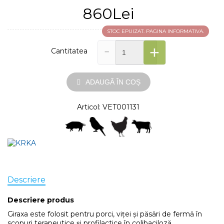
860Lei
STOC EPUIZAT. PAGINA INFORMATIVA.
-
+
Cantitatea
ADAUGĂ ÎN COȘ
Articol: VET001131
Descriere
Descriere produs
Giraxa este folosit pentru porci, viței și păsări de fermă în
scopuri terapeutice și profilactice în colibaciloză,