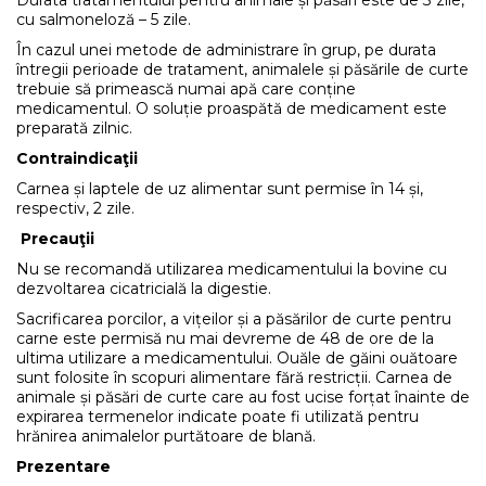
cu salmoneloză – 5 zile.
În cazul unei metode de administrare în grup, pe durata
întregii perioade de tratament, animalele și păsările de curte
trebuie să primească numai apă care conține
medicamentul. O soluție proaspătă de medicament este
preparată zilnic.
Contraindicaţii
Carnea și laptele de uz alimentar sunt permise în 14 și,
respectiv, 2 zile.
Precauţii
Nu se recomandă utilizarea medicamentului la bovine cu
dezvoltarea cicatricială la digestie.
Sacrificarea porcilor, a vițeilor și a păsărilor de curte pentru
carne este permisă nu mai devreme de 48 de ore de la
ultima utilizare a medicamentului. Ouăle de găini ouătoare
sunt folosite în scopuri alimentare fără restricții. Carnea de
animale și păsări de curte care au fost ucise forțat înainte de
expirarea termenelor indicate poate fi utilizată pentru
hrănirea animalelor purtătoare de blană.
Prezentare