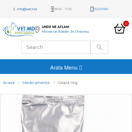
info@vet.md
08:00 - 17:00
022011082
0
UNDE NE AFLAM
Mircea cel Bătrân 34 Chisinau
Arata Menu
Acasa
Medicamente
Giraxa 1 kg