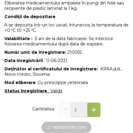
Eliberarea medicamentului ambalate în pungi din folie sau
recipiente de plastic laminat la 1 kg.
Condiţii de depozitare
A se depozita într-un loc uscat, întunecos, la temperatura de
+0 ºC t0 +25 ºC.
Valabilitate :
3 ani de la data fabricației. Se interzice
folosirea medicamentului după data de expirare.
Număr unic de înregistrare:
210055
Data înregistrării
: 11-06-2021
Deținător al certificatului de înregistrare:
KRKA,d.d.,
Novo mesto, Slovenia
Mod eliberare
: Cu prescripţie veterinara
Status înregistrare
: Validă
-
+
Cantitatea
ADAUGĂ ÎN COȘ