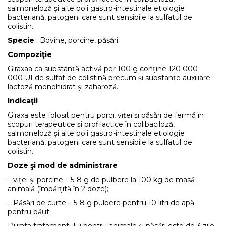
salmoneloză și alte boli gastro-intestinale etiologie
bacteriană, patogeni care sunt sensibile la sulfatul de
colistin.
Specie
: Bovine, porcine, păsări.
Compoziţie
Giraxaa ca substanță activă per 100 g conține 120 000
000 UI de sulfat de colistină precum și substanțe auxiliare:
lactoză monohidrat și zaharoză.
Indicaţii
Giraxa este folosit pentru porci, viței și păsări de fermă în
scopuri terapeutice și profilactice în colibaciloză,
salmoneloză și alte boli gastro-intestinale etiologie
bacteriană, patogeni care sunt sensibile la sulfatul de
colistin.
Doze şi mod de administrare
– viței și porcine – 5-8 g de pulbere la 100 kg de masă
animală (împărțită în 2 doze);
– Păsări de curte – 5-8 g pulbere pentru 10 litri de apă
pentru băut.
Durata tratamentului pentru animale și păsări este de 3 zile,