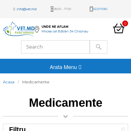
info@vet.md
08:00 - 17:00
022011082
0
UNDE NE AFLAM
Mircea cel Bătrân 34 Chisinau
Arata Menu
Acasa
Medicamente
Medicamente
Filtru