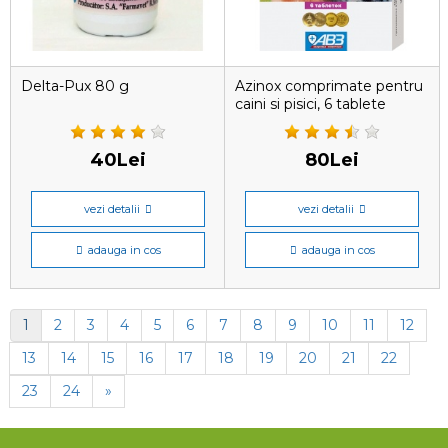
Delta-Pux 80 g
Azinox comprimate pentru
caini si pisici, 6 tablete
40Lei
80Lei
vezi detalii
vezi detalii
adauga in cos
adauga in cos
1
2
3
4
5
6
7
8
9
10
11
12
13
14
15
16
17
18
19
20
21
22
23
24
»